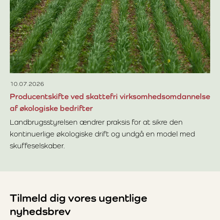
Sa
bed
år
Læ
ti
fo
10.07.2026
Producentskifte ved skattefri virksomhedsomdannelse
af økologiske bedrifter
Landbrugsstyrelsen ændrer praksis for at sikre den
kontinuerlige økologiske drift og undgå en model med
skuffeselskaber.
Læs mere om Producentskifte ved skattefri virksomhedsom
Tilmeld dig vores ugentlige
nyhedsbrev