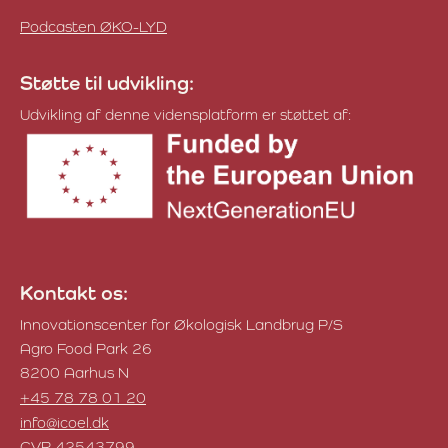
Podcasten ØKO-LYD
Støtte til udvikling:
Udvikling af denne vidensplatform er støttet af:
Kontakt os:
Innovationscenter for Økologisk Landbrug P/S
Agro Food Park 26
8200 Aarhus N
+45 78 78 01 20
info@icoel.dk
CVR 42543799