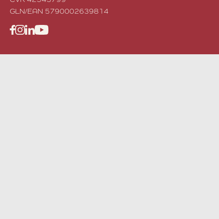
GLN/EAN 5790002639814
Facebook
Instagram
LinkedIn
YouTube