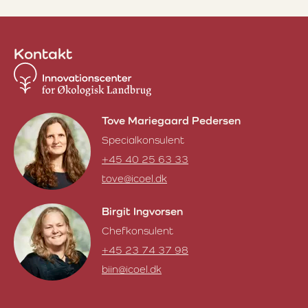
Kontakt
Tove Mariegaard Pedersen
Specialkonsulent
+45 40 25 63 33
tove@icoel.dk
Tove Mariegaard Pedersen
Birgit Ingvorsen
Chefkonsulent
+45 23 74 37 98
biin@icoel.dk
Birgit Ingvorsen