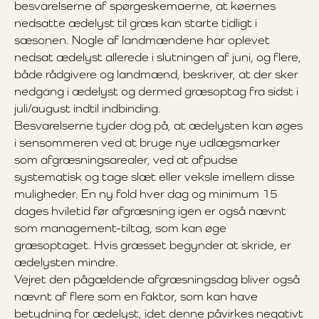
besvarelserne af spørgeskemaerne, at køernes
nedsatte ædelyst til græs kan starte tidligt i
sæsonen. Nogle af landmændene har oplevet
nedsat ædelyst allerede i slutningen af juni, og flere,
både rådgivere og landmænd, beskriver, at der sker
nedgang i ædelyst og dermed græsoptag fra sidst i
juli/august indtil indbinding.
Besvarelserne tyder dog på, at ædelysten kan øges
i sensommeren ved at bruge nye udlægsmarker
som afgræsningsarealer, ved at afpudse
systematisk og tage slæt eller veksle imellem disse
muligheder. En ny fold hver dag og minimum 15
dages hviletid før afgræsning igen er også nævnt
som management-tiltag, som kan øge
græsoptaget. Hvis græsset begynder at skride, er
ædelysten mindre.
Vejret den pågældende afgræsningsdag bliver også
nævnt af flere som en faktor, som kan have
betydning for ædelyst, idet denne påvirkes negativt