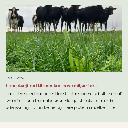
24
Af
Pl
fo
Læ
12.05.2026
Lancetvejbred til køer kan have miljøeffekt
Lancetvejbred har potentiale til at reducere udskillelsen af
kvælstof i urin fra malkekøer. Mulige effekter er mindre
udvaskning fra markerne og mere protein i mælken, men
Læs mere om Lancetvejbred til køer kan have miljøeffekt
forskningslitteraturen er ikke helt entydig