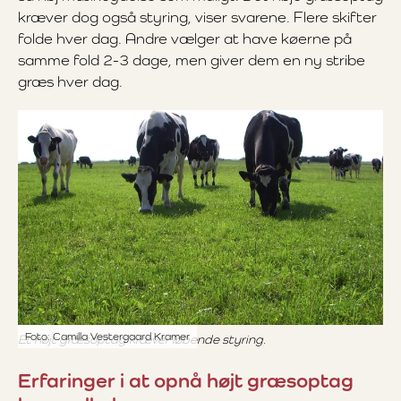
kræver dog også styring, viser svarene. Flere skifter
folde hver dag. Andre vælger at have køerne på
samme fold 2-3 dage, men giver dem en ny stribe
græs hver dag.
Foto: Camilla Vestergaard Kramer
Et højt græsoptag kræver løbende styring.
Erfaringer i at opnå højt græsoptag