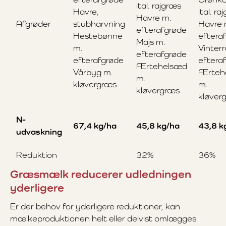
ital. rajgræs
Havre,
ital. ra
Havre m.
Afgrøder
stubharvning
Havre 
efterafgrøde
Hestebønne
eftera
Majs m.
m.
Vinter
efterafgrøde
efterafgrøde
eftera
Ærtehelsæd
Vårbyg m.
Ærteh
m.
kløvergræs
m.
kløvergræs
kløver
N-
67,4 kg/ha
45,8 kg/ha
43,8 k
udvaskning
Reduktion
32%
36%
Græsmælk reducerer udledningen
yderligere
Er der behov for yderligere reduktioner, kan
mælkeproduktionen helt eller delvist omlægges