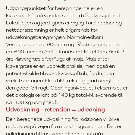
Udgangspunktet for beregningerne er en
kvægbedrift på vandet sandjord i Sydvestjylland.
Lokaliteten og jordtypen er vigtig, fordi nedbør og
nettoafstrømning er helt afgørende for
udvaskningsberegningen. Normalnedbør i
Vestjylland er ca. 900 mm og i Vestsjælland er den
ca. 600 mm om året. Grundsædskiftet består af 2
års kløvergræs efterfulgt af majs. Majs efter
kløvergræs er en udbredt praksis, men også en
potentiel kilde til stort kvælstoftab, fordi majs i
vækstsæsonen ikke i tilstrækkelig grad udnytter
den gode forfrugt. Gødningsniveauet i eksemplet er
det økologiske loft på 140 kg total-N, svarende til
ca. 100 kg udnyttet N.
Udvaskning - retention = udledning
Den beregnede udvaskning fra rodzonen vil blive
reduceret på vejen fra mark til kystvandet. Det er
udledningen til kystvand, der er fokus på i