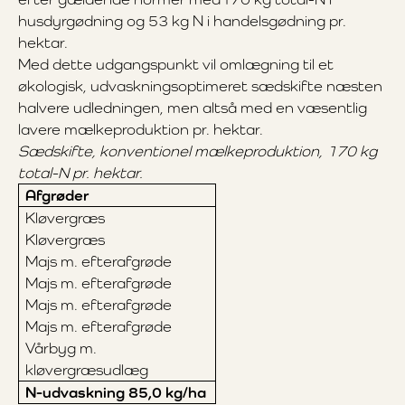
husdyrgødning og 53 kg N i handelsgødning pr.
hektar.
Med dette udgangspunkt vil omlægning til et
økologisk, udvaskningsoptimeret sædskifte næsten
halvere udledningen, men altså med en væsentlig
lavere mælkeproduktion pr. hektar.
Sædskifte, konventionel mælkeproduktion, 170 kg
total-N pr. hektar.
Afgrøder
Kløvergræs
Kløvergræs
Majs m. efterafgrøde
Majs m. efterafgrøde
Majs m. efterafgrøde
Majs m. efterafgrøde
Vårbyg m.
kløvergræsudlæg
N-udvaskning 85,0 kg/ha