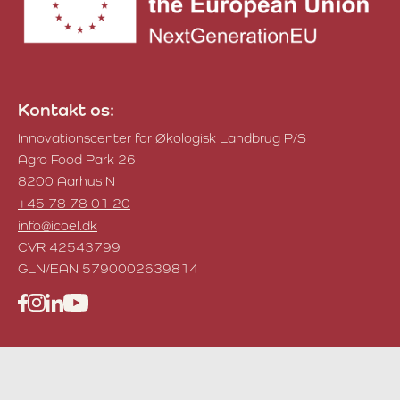
Kontakt os:
Innovationscenter for Økologisk Landbrug P/S
Agro Food Park 26
8200 Aarhus N
+45 78 78 01 20
info@icoel.dk
CVR 42543799
GLN/EAN 5790002639814
Facebook
Instagram
LinkedIn
YouTube