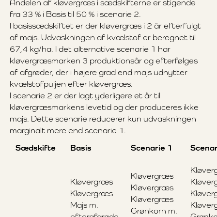
Andelen af kløvergræs i sædskifterne er stigende
fra 33 % i Basis til 50 % i scenarie 2.
I basissædskiftet er der kløvergræs i 2 år efterfulgt
af majs. Udvaskningen af kvælstof er beregnet til
67,4 kg/ha. I det alternative scenarie 1 har
kløvergræsmarken 3 produktionsår og efterfølges
af afgrøder, der i højere grad end majs udnytter
kvælstofpuljen efter kløvergræs.
I scenarie 2 er der lagt yderligere et år til
kløvergræsmarkens levetid og der produceres ikke
majs. Dette scenarie reducerer kun udvaskningen
marginalt mere end scenarie 1.
Sædskifte
Basis
Scenarie 1
Scenar
Kløver
Kløvergræs
Kløvergræs
Kløver
Kløvergræs
Kløvergræs
Kløver
Kløvergræs
Majs m.
Kløver
Grønkorn m.
efterafgrøde
Grønko