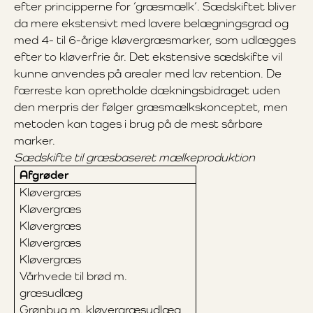
efter principperne for ’græsmælk’. Sædskiftet bliver
da mere ekstensivt med lavere belægningsgrad og
med 4- til 6-årige kløvergræsmarker, som udlægges
efter to kløverfrie år. Det ekstensive sædskifte vil
kunne anvendes på arealer med lav retention. De
færreste kan opretholde dækningsbidraget uden
den merpris der følger græsmælkskonceptet, men
metoden kan tages i brug på de mest sårbare
marker.
Sædskifte til græsbaseret mælkeproduktion
Afgrøder
Kløvergræs
Kløvergræs
Kløvergræs
Kløvergræs
Kløvergræs
Vårhvede til brød m.
græsudlæg
Grønbyg m. kløvergræsudlæg