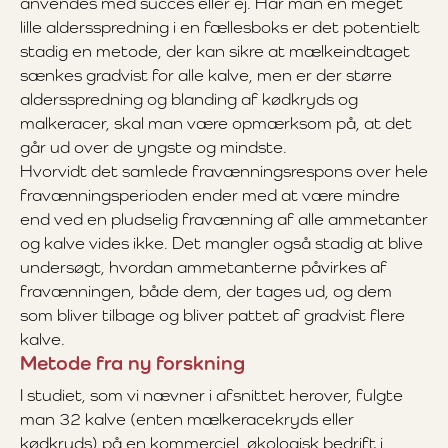
anvendes med succes eller ej. Har man en meget
lille aldersspredning i en fællesboks er det potentielt
stadig en metode, der kan sikre at mælkeindtaget
sænkes gradvist for alle kalve, men er der større
aldersspredning og blanding af kødkryds og
malkeracer, skal man være opmærksom på, at det
går ud over de yngste og mindste.
Hvorvidt det samlede fravænningsrespons over hele
fravænningsperioden ender med at være mindre
end ved en pludselig fravænning af alle ammetanter
og kalve vides ikke. Det mangler også stadig at blive
undersøgt, hvordan ammetanterne påvirkes af
fravænningen, både dem, der tages ud, og dem
som bliver tilbage og bliver pattet af gradvist flere
kalve.
Metode fra ny forskning
I studiet, som vi nævner i afsnittet herover, fulgte
man 32 kalve (enten mælkeracekryds eller
kødkryds) på en kommerciel, økologisk bedrift i