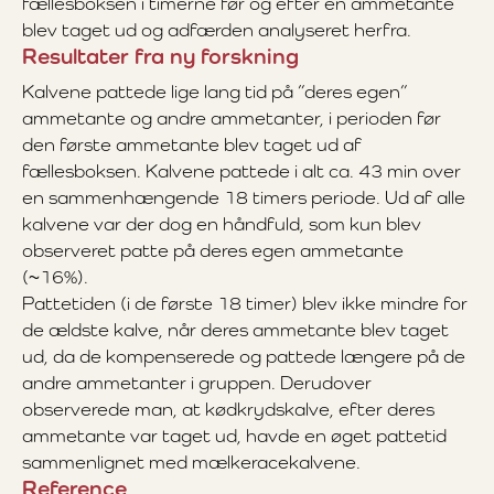
fællesboksen i timerne før og efter en ammetante
blev taget ud og adfærden analyseret herfra.
Resultater fra ny forskning
Kalvene pattede lige lang tid på ”deres egen”
ammetante og andre ammetanter, i perioden før
den første ammetante blev taget ud af
fællesboksen. Kalvene pattede i alt ca. 43 min over
en sammenhængende 18 timers periode. Ud af alle
kalvene var der dog en håndfuld, som kun blev
observeret patte på deres egen ammetante
(~16%).
Pattetiden (i de første 18 timer) blev ikke mindre for
de ældste kalve, når deres ammetante blev taget
ud, da de kompenserede og pattede længere på de
andre ammetanter i gruppen. Derudover
observerede man, at kødkrydskalve, efter deres
ammetante var taget ud, havde en øget pattetid
sammenlignet med mælkeracekalvene.
Reference