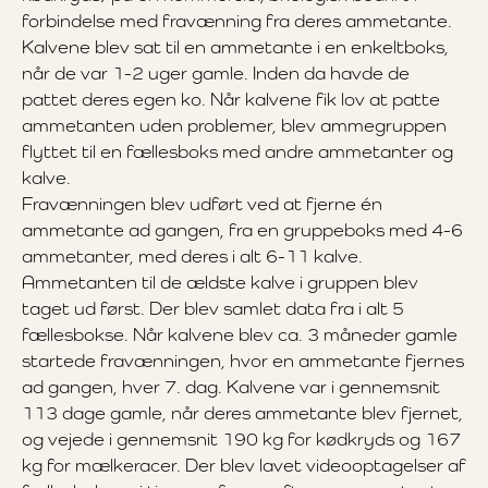
forbindelse med fravænning fra deres ammetante.
Kalvene blev sat til en ammetante i en enkeltboks,
når de var 1-2 uger gamle. Inden da havde de
pattet deres egen ko. Når kalvene fik lov at patte
ammetanten uden problemer, blev ammegruppen
flyttet til en fællesboks med andre ammetanter og
kalve.
Fravænningen blev udført ved at fjerne én
ammetante ad gangen, fra en gruppeboks med 4-6
ammetanter, med deres i alt 6-11 kalve.
Ammetanten til de ældste kalve i gruppen blev
taget ud først. Der blev samlet data fra i alt 5
fællesbokse. Når kalvene blev ca. 3 måneder gamle
startede fravænningen, hvor en ammetante fjernes
ad gangen, hver 7. dag. Kalvene var i gennemsnit
113 dage gamle, når deres ammetante blev fjernet,
og vejede i gennemsnit 190 kg for kødkryds og 167
kg for mælkeracer. Der blev lavet videooptagelser af