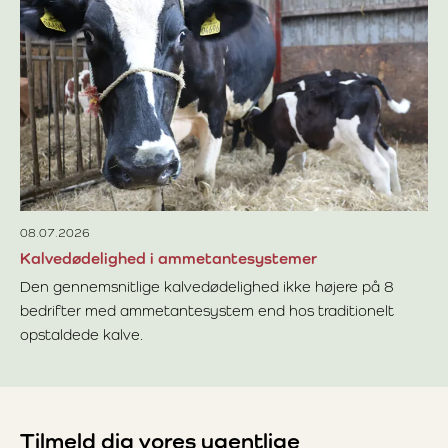
10
Vi
Få
Øk
Læ
08.07.2026
Kalvedødelighed i ammetantesystemer
Den gennemsnitlige kalvedødelighed ikke højere på 8
bedrifter med ammetantesystem end hos traditionelt
opstaldede kalve.
Læs mere om Kalvedødelighed i ammetantesystemer
Tilmeld dig vores ugentlige