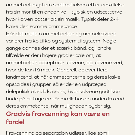
ammetantesystem sættes kalven efter adskillelse
fra sin mor til en anden ko – typisk en udsætterko –
hvor kalven patter alt sin mælk. Typisk deler 2-4
kalve den samme ammetante.
Båndet mellem ammetanten og ammekalvene
varierer fra ko til ko og system til system. Nogle
gange dannes der et stærkt bånd, og i andre
tilfælde er der i højere grad er tale om, at
ammetanten accepterer kalvene, og kalvene ved,
hvor de kan få mælk. Generelt oplever flere
landmænd, at når ammetanterne og deres kalve
opstaldes i grupper, så er der en udpræget
delepolitik blandt kalvene, hvor kalvene godt kan
finde på at tage en tår mælk hos en anden ko end
deres ammetante, når muligheden byder sig.
Gradvis fravænning kan være en
fordel
Fravænning og separation udløser, lige som i