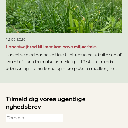
Læ
12.05.2026
Lancetvejbred til køer kan have miljøeffekt
Lancetvejbred har potentiale til at reducere udskillelsen af
kvælstof i urin fra malkekøer. Mulige effekter er mindre
udvaskning fra markerne og mere protein i mælken, men
Læs mere om Lancetvejbred til køer kan have miljøeffekt
forskningslitteraturen er ikke helt entydig
Tilmeld dig vores ugentlige
nyhedsbrev
Fornavn