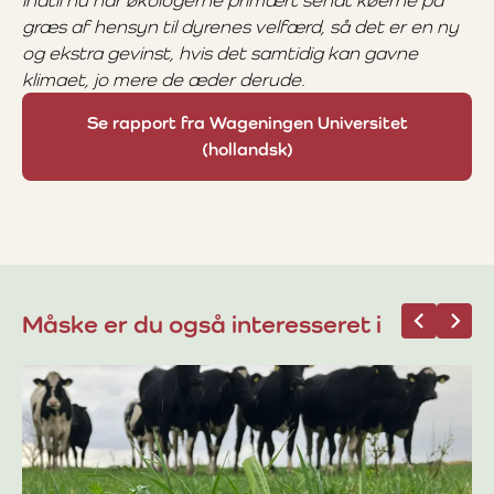
Indtil nu har økologerne primært sendt køerne på
græs af hensyn til dyrenes velfærd, så det er en ny
og ekstra gevinst, hvis det samtidig kan gavne
klimaet, jo mere de æder derude.
Se rapport fra Wageningen Universitet
(hollandsk)
Måske er du også interesseret i
24
Af
Pl
fo