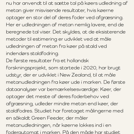
nu har anvendt til at sætte tal på køers udledning af
metan giver misvisende resultater, hvis køerne
optager en stor del af deres foder ved afgræsning.
Her er udledningen af metan nemlig lavere, end de
beregnede tal viser. Det skyldes, at de eksisterende
metoder til estimering er udviklet ved at måle
udledningen af metan fra køer på stald ved
indendørs staldfodring.
De første resultater fra et hollandsk
forskningsprojekt, som startede i 2020, har brugt
udstyr, der er udviklet i New Zealand, til at måle
metanudledningen fra køer ude i marken. De første
dataanalyser var bemærkelsesværdige: Køer, der
optager det meste af deres foderbehov ved
afgræsning, udleder mindre metan end køer, der
staldfodres. Studiet har foretaget målingerne med
en såkaldt Green Feeder, der måler
metanudledningen, når køerne lokkes ind i en
foderautomat i marken. På den måde har studiet