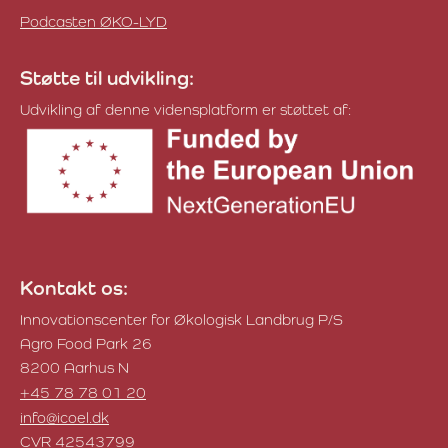
Podcasten ØKO-LYD
Støtte til udvikling:
Udvikling af denne vidensplatform er støttet af:
Kontakt os:
Innovationscenter for Økologisk Landbrug P/S
Agro Food Park 26
8200 Aarhus N
+45 78 78 01 20
info@icoel.dk
CVR 42543799