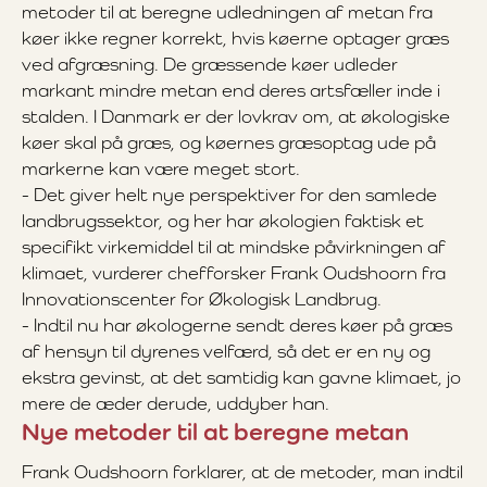
metoder til at beregne udledningen af metan fra
køer ikke regner korrekt, hvis køerne optager græs
ved afgræsning. De græssende køer udleder
markant mindre metan end deres artsfæller inde i
stalden. I Danmark er der lovkrav om, at økologiske
køer skal på græs, og køernes græsoptag ude på
markerne kan være meget stort.
- Det giver helt nye perspektiver for den samlede
landbrugssektor, og her har økologien faktisk et
specifikt virkemiddel til at mindske påvirkningen af
klimaet, vurderer chefforsker Frank Oudshoorn fra
Innovationscenter for Økologisk Landbrug.
- Indtil nu har økologerne sendt deres køer på græs
af hensyn til dyrenes velfærd, så det er en ny og
ekstra gevinst, at det samtidig kan gavne klimaet, jo
mere de æder derude, uddyber han.
Nye metoder til at beregne metan
Frank Oudshoorn forklarer, at de metoder, man indtil