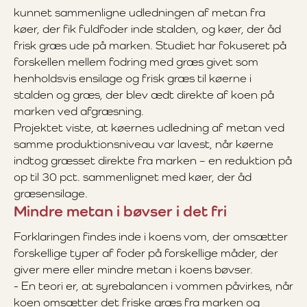
kunnet sammenligne udledningen af metan fra
køer, der fik fuldfoder inde stalden, og køer, der åd
frisk græs ude på marken. Studiet har fokuseret på
forskellen mellem fodring med græs givet som
henholdsvis ensilage og frisk græs til køerne i
stalden og græs, der blev ædt direkte af koen på
marken ved afgræsning.
Projektet viste, at køernes udledning af metan ved
samme produktionsniveau var lavest, når køerne
indtog græsset direkte fra marken – en reduktion på
op til 30 pct. sammenlignet med køer, der åd
græsensilage.
Mindre metan i bøvser i det fri
Forklaringen findes inde i koens vom, der omsætter
forskellige typer af foder på forskellige måder, der
giver mere eller mindre metan i koens bøvser.
- En teori er, at syrebalancen i vommen påvirkes, når
koen omsætter det friske græs fra marken og