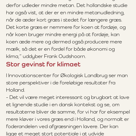
derfor udleder mindre metan. Det hollandske studie
har også vist, at der er en mindre metanudledning,
når de æder kort græs i stedet for længere græs.
Det korte græs er nemmere for koen at fordøje, og
når koen bruger mindre energi på at fordøje, kan
koen æde mere og dermed også producere mere
mælk, så det er en fordel for både økonomi og
klima,” uddyber Frank Oudshoorn.
Stor gevinst for klimaet
I Innovationscenter for Økologisk Landbrug ser man
store perspektiver i de foreløbige resultater fra
Holland.
- Det vil være meget interessant og brugbart at lave
et lignende studie i en dansk kontekst og se, om
resultaterne bliver de samme, for vi har for eksempel
mere kløver i vores græs end i Holland, og normalt er
foderandelen ved afgræsningen lavere. Der kan
ligge et meget stort potentiale i at udvide