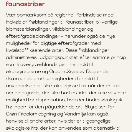
faunastriber
Vær opmærksom på reglerne i forbindelse med
indkøb af frøblandinger til faunastriber, bi-venlige
blomsterblandinger, vildtblandinger og
efterafgrødeblandinger – herunder også de nye
muligheder for pligtige efterafgrøder med
kvælstoffikserende arter. Disse frøblandinger
administreres i udgangspunktet efter samme princip
som kløvergræsblandinger i henhold til
økologireglerne og OrganicXseeds. Dog er der
skærpende omstændigheder i forhold til
anvendelsen af ikke-økologiske frø, når der er tale
om en afgrøde, der ikke høstes, idet der ikke vil være
mulighed for dispensation, hvis der findes økologisk
frø inden for den pågældende art. Styrelsen for
Grøn Arealomlægning og Vandmiljø kan også
henvise til andre arter, hvis der er tilgængelige
økologiske frø, der kan anvendes som alternativ til