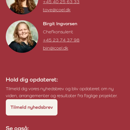
+45 40 25 63 33
tove@icoel.dk
Tove Mariegaard Pedersen
Birgit Ingvorsen
Chefkonsulent
+45 23 74 37 98
biin@icoel.dk
Birgit Ingvorsen
Hold dig opdateret:
Tilmeld dig vores nyhedsbrev og bliv opdateret om ny
viden, arrangementer og resultater fra faglige projekter.
Tilmeld nyhedsbrev
Se også: