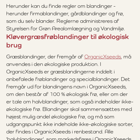
Herunder kan du finde regler om blandinger -
herunder firmablandinger, gårdblandinger og frø,
som du selv blander. Reglerne administreres af
Styrelsen for Grøn Arealomlægning og Vandmiljø.
Kløvergræsfrøblandinger til økologisk
brug
Græsblandinger, der fremgår af
OrganicXseeds
, må
anvendes i den økologiske produktion. I
OrganicXseeds er græsblandingerne inddelt i
anbefalede frøblandinger og specialblandinger. Det
fremgår ud for blandingens navn i OrganicXseeds,
om den består af 100 % økologisk frø, eller om der
er tale om halvblandinger, som også indeholder ikke-
økologiske frø. Blandinger skal sammensættes med
højest mulig andel økologiske frø, og må som
udgangspunkt ikke indeholde ikke-økologiske sorter,
der findes i OrganicXseeds i renbestand. Alle
'halvblandinger', som markedsføres i OrganicXseeds