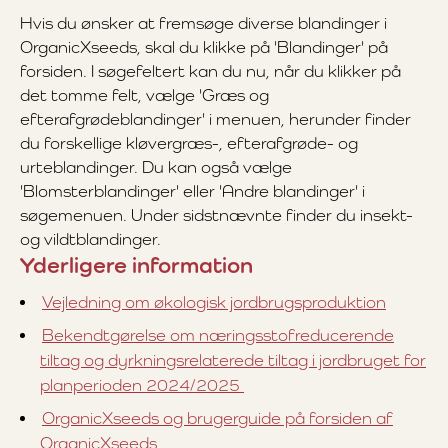
Hvis du ønsker at fremsøge diverse blandinger i
OrganicXseeds, skal du klikke på 'Blandinger' på
forsiden. I søgefeltert kan du nu, når du klikker på
det tomme felt, vælge 'Græs og
efterafgrødeblandinger' i menuen, herunder finder
du forskellige kløvergræs-, efterafgrøde- og
urteblandinger. Du kan også vælge
'Blomsterblandinger' eller 'Andre blandinger' i
søgemenuen. Under sidstnævnte finder du insekt-
og vildtblandinger.
Yderligere information
Vejledning om økologisk jordbrugsproduktion
Bekendtgørelse om næringsstofreducerende
tiltag og dyrkningsrelaterede tiltag i jordbruget for
planperioden 2024/2025
OrganicXseeds og brugerguide på forsiden af
OrganicXseeds