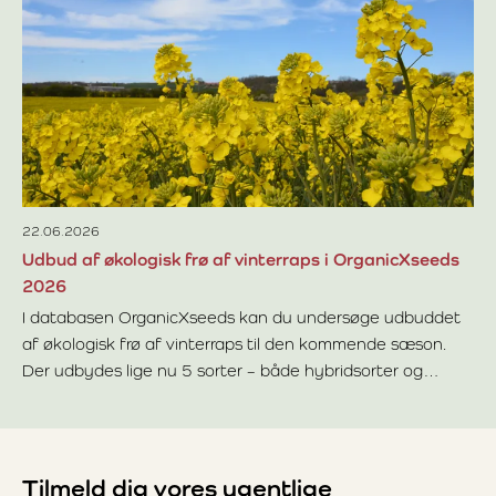
Lo
be
Ny
hv
ma
Læ
fo
år
22.06.2026
Udbud af økologisk frø af vinterraps i OrganicXseeds
2026
I databasen OrganicXseeds kan du undersøge udbuddet
af økologisk frø af vinterraps til den kommende sæson.
Der udbydes lige nu 5 sorter – både hybridsorter og
Læs mere om Udbud af økologisk frø af vinterraps i Orga
linjesorter.
Tilmeld dig vores ugentlige