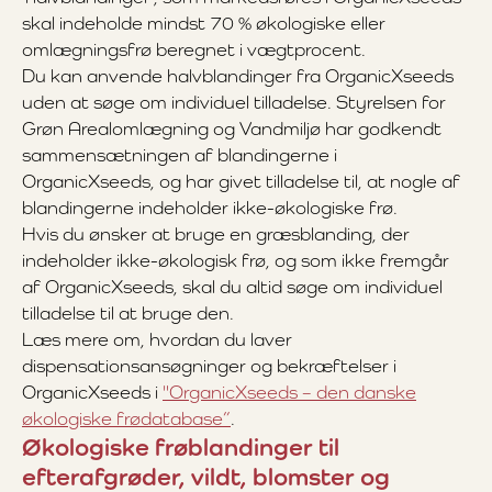
skal indeholde mindst 70 % økologiske eller
omlægningsfrø beregnet i vægtprocent.
Du kan anvende halvblandinger fra OrganicXseeds
uden at søge om individuel tilladelse. Styrelsen for
Grøn Arealomlægning og Vandmiljø har godkendt
sammensætningen af blandingerne i
OrganicXseeds, og har givet tilladelse til, at nogle af
blandingerne indeholder ikke-økologiske frø.
Hvis du ønsker at bruge en græsblanding, der
indeholder ikke-økologisk frø, og som ikke fremgår
af OrganicXseeds, skal du altid søge om individuel
tilladelse til at bruge den.
Læs mere om, hvordan du laver
dispensationsansøgninger og bekræftelser i
OrganicXseeds i
"OrganicXseeds – den danske
økologiske frødatabase”
.
Økologiske frøblandinger til
efterafgrøder, vildt, blomster og