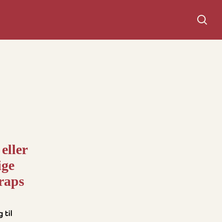
Søg
eller
ige
raps
 til