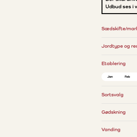
Udbud ses i
Sædskifte/mar
Jordtype og re
Etablering
Jan
Jan
Feb
Feb
Sortsvalg
Gødskning
Vanding