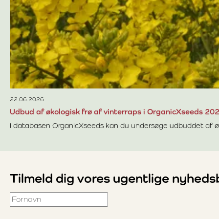
22.06.2026
Udbud af økologisk frø af vinterraps i OrganicXseeds 20
I databasen OrganicXseeds kan du undersøge udbuddet af økol
Læs mere om Udbud af økologisk frø af vinterraps i Orga
Tilmeld dig vores ugentlige nyheds
Fornavn