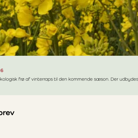
26
ogisk frø af vinterraps til den kommende sæson. Der udbydes lig
nicXseeds 2026
brev