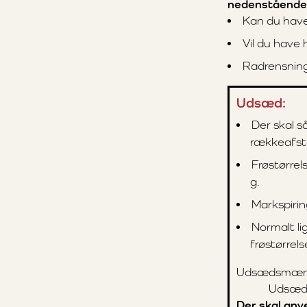
nedenstående
Kan du have 
Vil du have h
Radrensning
Udsæd:
Der skal s
rækkeafs
Frøstørrel
g.
Markspirin
Normalt li
frøstørrels
Udsædsmængd
Udsæd 
Der skal anve