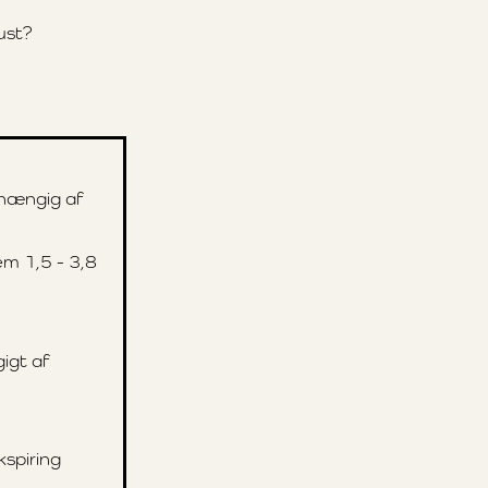
ust?
hængig af
em 1,5 - 3,8
igt af
spiring