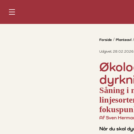
Forside
Planteavl
Udgivet 28.02.2026
Økolo
dyrkn
Såning i 
linjesort
fokuspunk
Af Sven Herma
Når du skal dyr