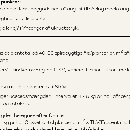
 punkter:
arealer klar i begyndelsen af august til såning medio aug
ybrid- eller linjesort?
 eller ej? Afhænger af ukrudtstryk.
2
ås et plantetal på 40-80 spiredygtige frø/planter pr. m
af
tand
sen/tusindkornsvægten (TKV) varierer fra sort til sort mell
gsprocenten vurderes til 85 %.
gger udsædsmængden i intervallet 4 - 6 kg pr. ha., afhæng
e og såteknik.
en beregnes efter formlen:
2
i kg pr.ha=Ønsket antal planter pr.m
x TKV/Procent mark
ndes økologisk udsæd, hvis det er til rådighed.