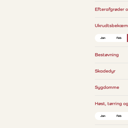
Efterafgrøder 
Ukrudtsbekæm
Jan
Jan
Feb
Feb
Bestøvning
Skadedyr
Sygdomme
Høst, tørring o
Jan
Jan
Feb
Feb