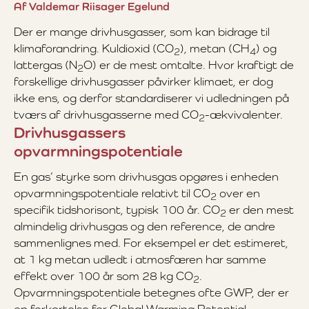
Af Valdemar Riisager Egelund
Der er mange drivhusgasser, som kan bidrage til
klimaforandring. Kuldioxid (CO
), metan (CH
) og
2
4
lattergas (N
O) er de mest omtalte. Hvor kraftigt de
2
forskellige drivhusgasser påvirker klimaet, er dog
ikke ens, og derfor standardiserer vi udledningen på
tværs af drivhusgasserne med CO
-ækvivalenter.
2
Drivhusgassers
opvarmningspotentiale
En gas’ styrke som drivhusgas opgøres i enheden
opvarmningspotentiale relativt til CO
over en
2
specifik tidshorisont, typisk 100 år. CO
er den mest
2
almindelig drivhusgas og den reference, de andre
sammenlignes med. For eksempel er det estimeret,
at 1 kg metan udledt i atmosfæren har samme
effekt over 100 år som 28 kg CO
.
2
Opvarmningspotentiale betegnes ofte GWP, der er