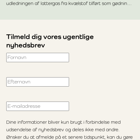
udledningen af lattergas fra kvælstof tilført som gødning
Læs mere om Emissionsfaktor for lattergas – hvad er det, 
eller med afgrøderester, så anvender man en
emissionsfaktor.
Tilmeld dig vores ugentlige
nyhedsbrev
Fornavn
Efternavn
E-mailadresse
Dine informationer bliver kun brugt i forbindelse med
udsendelse af nyhedsbrev og deles ikke med andre.
Ønsker du at afmelde på et senere tidspunkt, kan du gøre