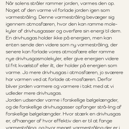
Når solens stråler rammer jorden, varmes den op.
Noget af den varme vil forlade jorden igen som
varmestråling. Denne varmestråling bevæger sig
igennem atmosfæren, hvor den kan ramme mole-
kyler af drivhusgasser og overføre sin energi til dem.
En drivhusgas holder ikke på energien, men kan
enten sende den videre som ny varmestråling, der
senere kan forlade vores atmosfære eller ramme
nye drivhusgasmolekyler, eller give energien videre
til frit kvælstof eller ilt, der holder på energien som
varme. Jo mere drivhusgas i atmosfæren, jo sværere
har varmen ved at forlade at-mosfæren. Derfor
bliver jorden varmere og varmere i takt med at vi
udleder mere drivhusgas.
Jorden udsender varme i forskellige bølgelængder,
og de forskellige drivhusgasser opfanger strå-ling af
forskellige bølgelængder. Hvor stærk en drivhusgas
er, afhænger af hvor effektiv den er til at fange
varmestråling, og hvor meget varmestråling der er i