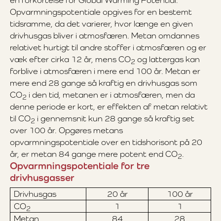
en forkortelse for Global Warming Potential.
Opvarmningspotentiale opgives for en bestemt
tidsramme, da det varierer, hvor længe en given
drivhusgas bliver i atmosfæren. Metan omdannes
relativet hurtigt til andre stoffer i atmosfæren og er
væk efter cirka 12 år, mens CO
og lattergas kan
2
forblive i atmosfæren i mere end 100 år. Metan er
mere end 28 gange så kraftig en drivhusgas som
CO
i den tid, metanen er i atmosfæren, men da
2
denne periode er kort, er effekten af metan relativt
til CO
i gennemsnit kun 28 gange så kraftig set
2
over 100 år. Opgøres metans
opvarmningspotentiale over en tidshorisont på 20
år, er metan 84 gange mere potent end CO
.
2
Opvarmningspotentiale for tre
drivhusgasser
Drivhusgas
20 år
100 år
CO
1
1
2
Metan
84
28