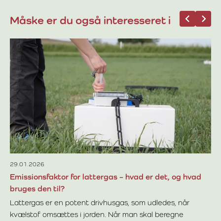
Måske er du også interesseret i
06
Hv
Gø
pl
an
Læ
lat
29.01.2026
Emissionsfaktor for lattergas – hvad er det, og hvad
bruges den til?
Lattergas er en potent drivhusgas, som udledes, når
kvælstof omsættes i jorden. Når man skal beregne