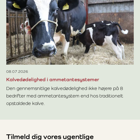
Av
pr
Hv
en
at
Læ
mal
pr
ef
08.07.2026
Kalvedødelighed i ammetantesystemer
Den gennemsnitlige kalvedødelighed ikke højere på 8
bedrifter med ammetantesystem end hos traditionelt
opstaldede kalve.
Læs mere om Kalvedødelighed i ammetantesystemer
Tilmeld dig vores ugentlige