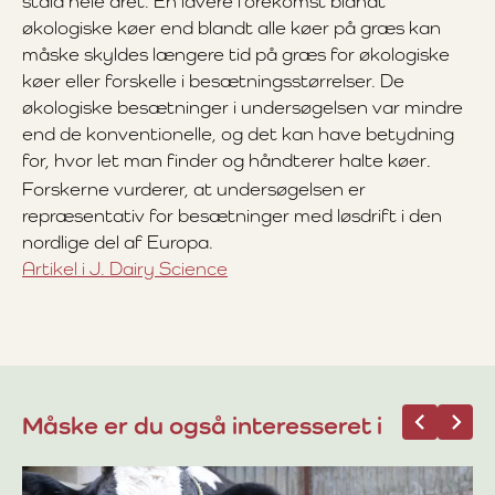
stald hele året. En lavere forekomst blandt
økologiske køer end blandt alle køer på græs kan
måske skyldes længere tid på græs for økologiske
køer eller forskelle i besætningsstørrelser. De
økologiske besætninger i undersøgelsen var mindre
end de konventionelle, og det kan have betydning
for, hvor let man finder og håndterer halte køer
.
Forskerne vurderer, at undersøgelsen er
repræsentativ for besætninger med løsdrift i den
nordlige del af Europa.
Artikel i J. Dairy Science
Måske er du også interesseret i
25