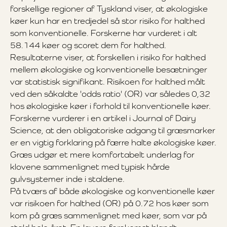
forskellige regioner af Tyskland viser, at økologiske
køer kun har en tredjedel så stor risiko for halthed
som konventionelle. Forskerne har vurderet i alt
58.144 køer og scoret dem for halthed.
Resultaterne viser, at forskellen i risiko for halthed
mellem økologiske og konventionelle besætninger
var statistisk signifikant. Risikoen for halthed målt
ved den såkaldte 'odds ratio' (OR) var således 0,32
hos økologiske køer i forhold til konventionelle køer.
Forskerne vurderer i en artikel i Journal of Dairy
Science, at den obligatoriske adgang til græsmarker
er en vigtig forklaring på færre halte økologiske køer.
Græs udgør et mere komfortabelt underlag for
klovene sammenlignet med typisk hårde
gulvsystemer inde i staldene.
På tværs af både økologiske og konventionelle køer
var risikoen for halthed (OR) på 0.72 hos køer som
kom på græs sammenlignet med køer, som var på