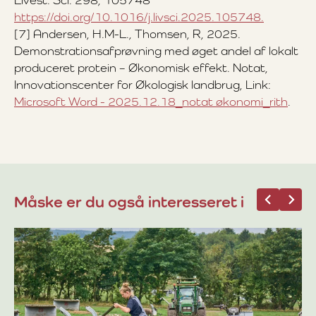
Livest. Sci. 298, 105748
https://doi.org/10.1016/j.livsci.2025.105748.
[7] Andersen, H.M-L., Thomsen, R, 2025.
Demonstrationsafprøvning med øget andel af lokalt
produceret protein – Økonomisk effekt. Notat,
Innovationscenter for Økologisk landbrug, Link:
Microsoft Word - 2025.12.18_notat økonomi_rith
.
Måske er du også interesseret i
13
Be
dr
Gr
øk