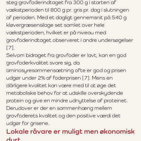
steg grovfoderindtaget fra 300 g i starten af
vækstperioden til 800 g pr. gris pr. dag i slutningen
af perioden. Med et dagligt gennemsnit på 540 g
kløvergræsensilage set samlet over hele
vækstperioden, hvilket er på niveau med
grovfoderindtaget observeret i andre undersøgelser
[7].
Selvom bidraget fra grovfoder er lavt, kan en god
grovfoderkvalitet svare sig, da
aminosyresammensætning ofte er god og prisen
udgør under 2% af foderprisen [7]. Mens en
dårligere kvalitet kan være med til at øge det
metaboliske behov for at udskille overskydende
protein og give en mindre udnyttelse af proteinet.
Derudover er der en sammenhæng mellem
grovfoderets kvalitet og den positive værdi det
udgør for grisene.
Lokale råvare er muligt men økonomisk
dyrt