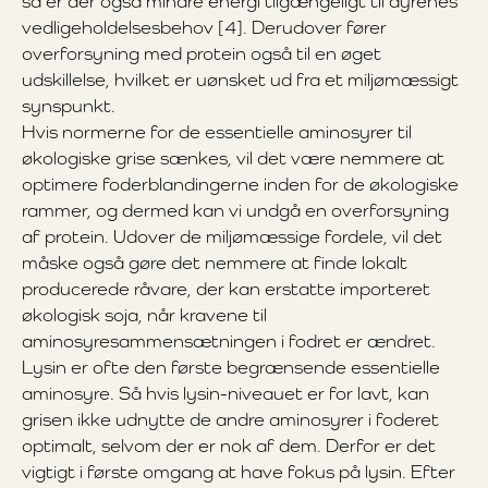
så er der også mindre energi tilgængeligt til dyrenes
vedligeholdelsesbehov [4]. Derudover fører
overforsyning med protein også til en øget
udskillelse, hvilket er uønsket ud fra et miljømæssigt
synspunkt.
Hvis normerne for de essentielle aminosyrer til
økologiske grise sænkes, vil det være nemmere at
optimere foderblandingerne inden for de økologiske
rammer, og dermed kan vi undgå en overforsyning
af protein. Udover de miljømæssige fordele, vil det
måske også gøre det nemmere at finde lokalt
producerede råvare, der kan erstatte importeret
økologisk soja, når kravene til
aminosyresammensætningen i fodret er ændret.
Lysin er ofte den første begrænsende essentielle
aminosyre. Så hvis lysin-niveauet er for lavt, kan
grisen ikke udnytte de andre aminosyrer i foderet
optimalt, selvom der er nok af dem. Derfor er det
vigtigt i første omgang at have fokus på lysin. Efter