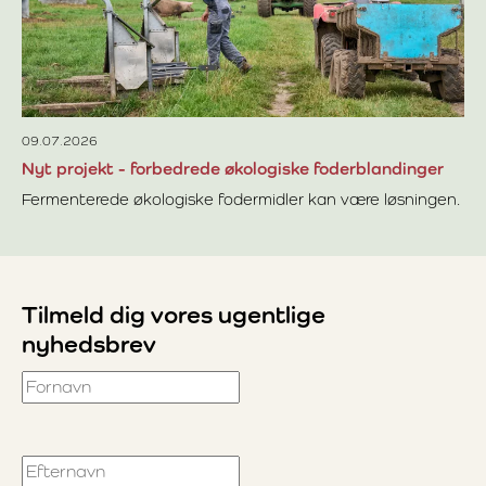
at
Læ
br
09.07.2026
Nyt projekt - forbedrede økologiske foderblandinger
Fermenterede økologiske fodermidler kan være løsningen.
Læs mere om Nyt projekt - forbedrede økologiske foderbl
Tilmeld dig vores ugentlige
nyhedsbrev
Fornavn
Efternavn