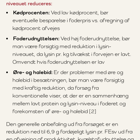
niveauet reduceres:
Kødprocenten:
Ved lav kødprocent, bør
eventuelle besparelse i foderpris vs. afregning af
kødprocent afvejes
Foderudnyttelsen:
Ved høj foderudnyttelse, bør
man være forsigtig med reduktion i lysin-
niveauet, da lysin pr. kg tilvækst i forvejen er lavt.
Omvendt hvis foderudnyttelsen er lav
Øre- og halebid:
Er der problemer med øre og
halebid i besætningen, bør man være forsigtig
med kraftig reduktion, da forsøg fra
konventionelle viser, at der er en sammenhæng
mellem lavt protein og lysin-niveau i foderet og
forekomsten af øre- og halebid [2]
Den generelle anbefaling ud fra forsøget er en
reduktion ned til 6,9 g fordøjeligt lysin pr. FEsv ud fra
en afvejning af produktivitet, kvælstofudnyttelse og