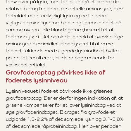
forsøg var på lysin, men for at undgå at ændre det
relative bidrag fra andre essentielle aminosyrer, blev
forholdet med fordøjeligt lysin og de to andre
vigtigste aminosyre methionin og threonin holdt på
samme niveau i alle blandingerne (bekræftet af
foderanalyser). Det samlede indhold af svovlholdige
aminosyrer blev imidlertid analyseret til at være
lineært faldende med stigende lysinindhold, hvilket
potentielt resulterer i, at de er begrænsende for
vækstpotentialet.
Grovfoderoptag påvirkes ikke af
foderets lysinniveau
Lysinniveauet i foderet påvirkede ikke grisenes
grovfoderoptag. Der er derfor ingen indikation af, at
grisene kompenserer for et laver lysinindtag ved at
øge grovfoderindtaget. Bidraget fra grovfoderet
udgjorde 1,5-2,2% af det samlede lysin og 3,1-5,8%
af det samlede råproteinindtag. Hen over perioden