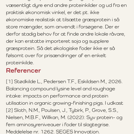
væsentligt dyre end andre proteinkilder og ud fra en
praktisk økonomisk vinkel, er det pt. ikke
økonomiske realistisk at tilsætte græsprotein i så
store mængder, som anvendt i forsøgene. Der er
derfor stadig behov for at finde andre lokale råvare,
der kan erstatte importeret soja og supplere
græsprotein. Så det økologiske foder ikke er så
følsomt over for prisændringer af en enkelt
proteinkilde.
Referencer
[1] Stødkilde L., Pedersen T.F., Eskildsen M., 2026.
Balancing compound lysine level and roughage
intake: impacts on performance and protein
utilisation in organic growing-finishing pigs. I udkast
[2] Sloth, N.M., Poulsen, J., Tybirk, P., Grove, S.S.,
Nielsen, M.B.F., Willkan, M. (2022): Syv protein- og
fem aminosyreniveauer i foder til slagtegrise.
Meddelelse nr. 1262. SEGES Innovation.