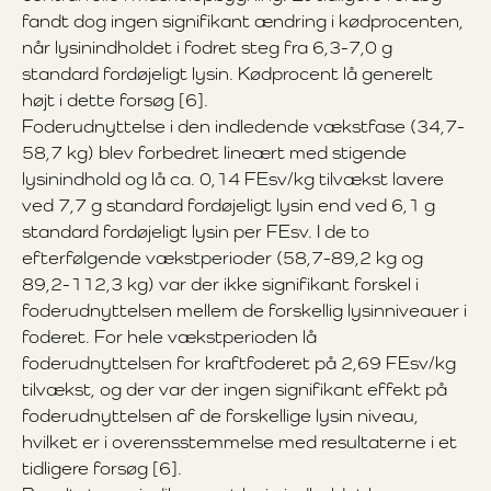
fandt dog ingen signifikant ændring i kødprocenten,
når lysinindholdet i fodret steg fra 6,3-7,0 g
standard fordøjeligt lysin. Kødprocent lå generelt
højt i dette forsøg [6].
Foderudnyttelse i den indledende vækstfase (34,7-
58,7 kg) blev forbedret lineært med stigende
lysinindhold og lå ca. 0,14 FEsv/kg tilvækst lavere
ved 7,7 g standard fordøjeligt lysin end ved 6,1 g
standard fordøjeligt lysin per FEsv. I de to
efterfølgende vækstperioder (58,7-89,2 kg og
89,2-112,3 kg) var der ikke signifikant forskel i
foderudnyttelsen mellem de forskellig lysinniveauer i
foderet. For hele vækstperioden lå
foderudnyttelsen for kraftfoderet på 2,69 FEsv/kg
tilvækst, og der var der ingen signifikant effekt på
foderudnyttelsen af de forskellige lysin niveau,
hvilket er i overensstemmelse med resultaterne i et
tidligere forsøg [6].