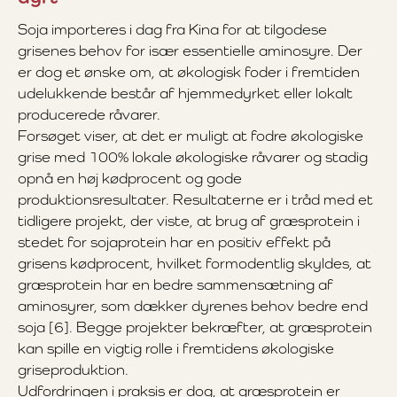
Soja importeres i dag fra Kina for at tilgodese
grisenes behov for især essentielle aminosyre. Der
er dog et ønske om, at økologisk foder i fremtiden
udelukkende består af hjemmedyrket eller lokalt
producerede råvarer.
Forsøget viser, at det er muligt at fodre økologiske
grise med 100% lokale økologiske råvarer og stadig
opnå en høj kødprocent og gode
produktionsresultater. Resultaterne er i tråd med et
tidligere projekt, der viste, at brug af græsprotein i
stedet for sojaprotein har en positiv effekt på
grisens kødprocent, hvilket formodentlig skyldes, at
græsprotein har en bedre sammensætning af
aminosyrer, som dækker dyrenes behov bedre end
soja [6]. Begge projekter bekræfter, at græsprotein
kan spille en vigtig rolle i fremtidens økologiske
griseproduktion.
Udfordringen i praksis er dog, at græsprotein er