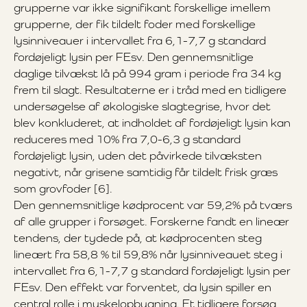
grupperne var ikke signifikant forskellige imellem
grupperne, der fik tildelt foder med forskellige
lysinniveauer i intervallet fra 6,1-7,7 g standard
fordøjeligt lysin per FEsv. Den gennemsnitlige
daglige tilvækst lå på 994 gram i periode fra 34 kg
frem til slagt. Resultaterne er i tråd med en tidligere
undersøgelse af økologiske slagtegrise, hvor det
blev konkluderet, at indholdet af fordøjeligt lysin kan
reduceres med 10% fra 7,0-6,3 g standard
fordøjeligt lysin, uden det påvirkede tilvæksten
negativt, når grisene samtidig får tildelt frisk græs
som grovfoder [6].
Den gennemsnitlige kødprocent var 59,2% på tværs
af alle grupper i forsøget. Forskerne fandt en lineær
tendens, der tydede på, at kødprocenten steg
lineært fra 58,8 % til 59,8% når lysinniveauet steg i
intervallet fra 6,1-7,7 g standard fordøjeligt lysin per
FEsv. Den effekt var forventet, da lysin spiller en
central rolle i muskelopbygning. Et tidligere forsøg