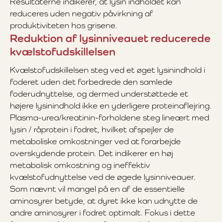
Resultaterne indikerer, at lysin indholdet kan
reduceres uden negativ påvirkning af
produktiviteten hos grisene.
Reduktion af lysinniveauet reducerede
kvælstofudskillelsen
Kvælstofudskillelsen steg ved et øget lysinindhold i
foderet uden det forbedrede den samlede
foderudnyttelse, og dermed understøttede et
højere lysinindhold ikke en yderligere proteinaflejring.
Plasma-urea/kreatinin-forholdene steg lineært med
lysin / råprotein i fodret, hvilket afspejler de
metaboliske omkostninger ved at forarbejde
overskydende protein. Det indikerer en høj
metabolisk omkostning og ineffektiv
kvælstofudnyttelse ved de øgede lysinniveauer.
Som nævnt vil mangel på en af de essentielle
aminosyrer betyde, at dyret ikke kan udnytte de
andre aminosyrer i fodret optimalt. Fokus i dette