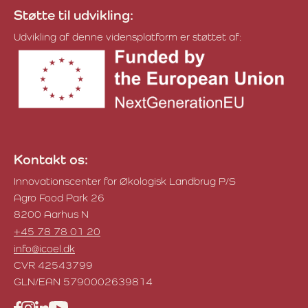
Støtte til udvikling:
Udvikling af denne vidensplatform er støttet af:
Kontakt os:
Innovationscenter for Økologisk Landbrug P/S
Agro Food Park 26
8200 Aarhus N
+45 78 78 01 20
info@icoel.dk
CVR 42543799
GLN/EAN 5790002639814