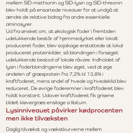
mellem SID-methionin og SID-lysin og SID-threonin
blev holdt på ensartede niveauer for at undgå at
ændre de relative bidrag fra andre essentielle
aminosyrer.
Ud fra ønsket om, at økologisk foder i fremtiden
udelukkende består af hjemmedyrket eller lokalt
produceret foder, blev sojakage erstattede at lokal
produceret proteinkilder, så blandingen i forsøget
udelukkende bestod af lokale råvare. Indholdet af
lysin i foderblandingerne blev øget, ved at øge
andelen af græsprotein fra 7,2% til 13,8% i
kraftfoderet, mens andel af hvede og hvedeklid blev
reduceret. De øvrige foderemner i kraftfoderet blev
holdt konstant. Udover kraftfoderet fik grisene
tildelt kløvergræs ensilage a libitum.
Lysinniveauet påvirker kødprocenten
men ikke tilvæksten
Daglig tilvækst og vækstkurverne mellem