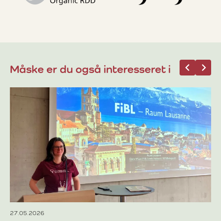
Måske er du også interesseret i
12
Væ
ti
Om
hø
øk
Læ
27.05.2026