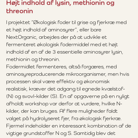
Højt indhold af lysin, methionin og
threonin
I projektet ”Økologisk foder til grise og fjerkræ med
et højt indhold af aminosyrer”, eller bare
NextOrganic, arbejdes der på at udvikle et
fermenteret økologisk fodermiddel med et højt
indhold af en af de 3 essentielle aminosyrer lysin,
methionin og threonin.
Fodermidlet fermenteres, altså forgæres, med
aminosyreproducerende mikroorganismer, men hvis
processen skal være effektiv og økonomisk
realistisk, kræver det adgang til egnede kvælstof-
(N) og svovl-kilder (S). En af opgaverne på en nyligt
afholdt workshop var derfor at vurdere, hvilke N-
kilder, der kan bruges. Af flere muligheder faldt
valget på hydrolyseret fjer, fra økologisk fjerkræ.
Fjermel indeholder en interessant kombination af de
vigtige grundstoffer N og S. Samtidig blev det