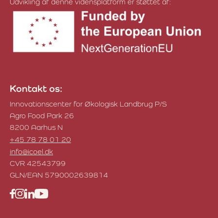
Udvikling af denne vidensplatform er støttet af:
Kontakt os:
Innovationscenter for Økologisk Landbrug P/S
Agro Food Park 26
8200 Aarhus N
+45 78 78 01 20
info@icoel.dk
CVR 42543799
GLN/EAN 5790002639814
Facebook
Instagram
LinkedIn
YouTube