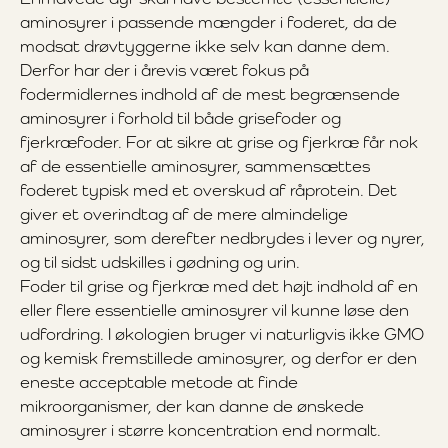
aminosyrer i passende mængder i foderet, da de
modsat drøvtyggerne ikke selv kan danne dem.
Derfor har der i årevis været fokus på
fodermidlernes indhold af de mest begrænsende
aminosyrer i forhold til både grisefoder og
fjerkræfoder. For at sikre at grise og fjerkræ får nok
af de essentielle aminosyrer, sammensættes
foderet typisk med et overskud af råprotein. Det
giver et overindtag af de mere almindelige
aminosyrer, som derefter nedbrydes i lever og nyrer,
og til sidst udskilles i gødning og urin.
Foder til grise og fjerkræ med det højt indhold af en
eller flere essentielle aminosyrer vil kunne løse den
udfordring. I økologien bruger vi naturligvis ikke GMO
og kemisk fremstillede aminosyrer, og derfor er den
eneste acceptable metode at finde
mikroorganismer, der kan danne de ønskede
aminosyrer i større koncentration end normalt.