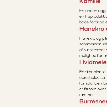
Kamille
En anden aggre
en frøproduktio
både forår og e
Hanekro o
Hanekro og pile
sommerannuelle
af vintersæd i 
mulighed for f
Hvidmele
En stor plante 
opretholde spire
forhold. Den l
er følsom over
rammes.
Burresne