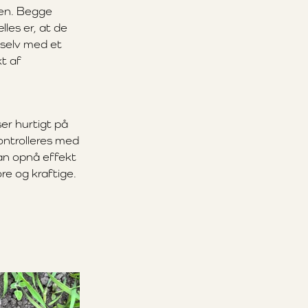
ten. Begge
les er, at de
selv med et
kt af
er hurtigt på
ontrolleres med
kan opnå effekt
re og kraftige.