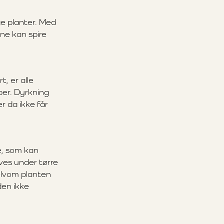
ge planter. Med
ene kan spire
t, er alle
ber. Dyrkning
r da ikke får
e, som kan
rives under tørre
selvom planten
den ikke