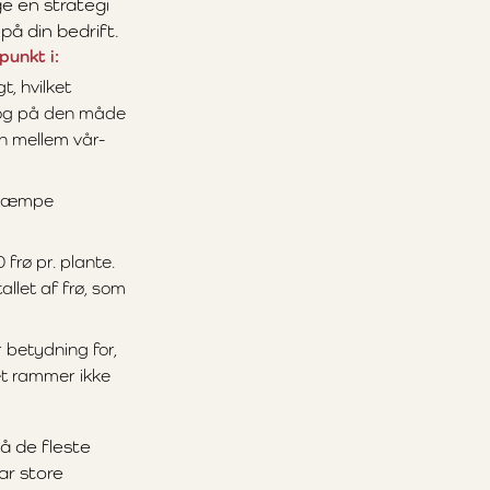
e en strategi
å din bedrift.
unkt i:
, hvilket
r og på den måde
n mellem vår-
bekæmpe
frø pr. plante.
allet af frø, som
 betydning for,
et rammer ikke
å de fleste
ar store