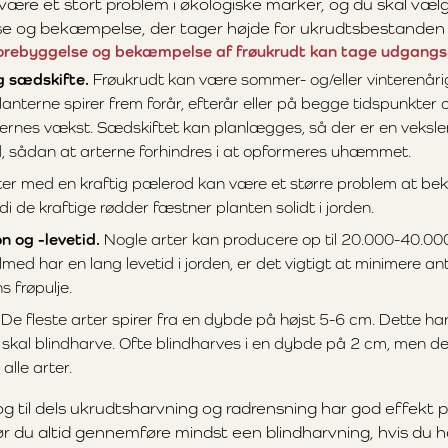
være et stort problem i økologiske marker, og du skal vælg
se og bekæmpelse, der tager højde for ukrudtsbestanden p
 forebyggelse og bekæmpelse af frøukrudt kan tage udgangsp
g sædskifte.
Frøukrudt kan være sommer- og/eller vinterenårigt
lanterne spirer frem forår, efterår eller på begge tidspunkte
dernes vækst. Sædskiftet kan planlægges, så der er en veksle
, sådan at arterne forhindres i at opformeres uhæmmet.
er med en kraftig pælerod kan være et større problem at 
di de kraftige rødder fæstner planten solidt i jorden.
n og -levetid.
Nogle arter kan producere op til 20.000-40.000 
ilmed har en lang levetid i jorden, er det vigtigt at minimere ant
s frøpulje.
De fleste arter spirer fra en dybde på højst 5-6 cm. Dette har
 skal blindharve. Ofte blindharves i en dybde på 2 cm, men d
alle arter.
g til dels ukrudtsharvning og radrensning har god effekt p
ør du altid gennemføre mindst een blindharvning, hvis du h