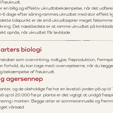
 frøukrudt.
r en billig og effektiv ukrudtsbekæmpelse, når det udføres
3-6 dage efter såning rammes ukrudtet med stor effekt lig
å dette tidspunkt er de små ukrudtsspirer meget følsomme 
kning. Det næstbedste er at ramme ukrudtet på kimblads
kt opnås, når ukrudtet får løvblade.
arters biologi
nskaber som overvintring, rodtype, frøproduktion, fremspi
r forhold, du kan tage med i overvejelserne, når du lægger
og bekæmpelse af frøukrudt.
og agersennep
anter, og de olieholdige frø har en levetid i jorden på op ti
å op til 20.000 frø pr. plante er det vigtigt at undgå frøs
ring i marken. Begge arter er sommerannuelle og fremme
get vårsæd.