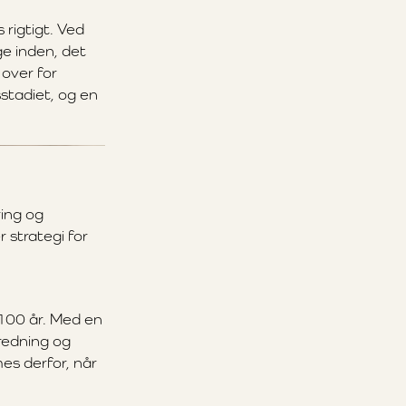
 rigtigt. Ved
e inden, det
over for
stadiet, og en
ring og
 strategi for
l 100 år. Med en
predning og
s derfor, når