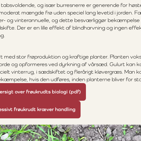
 tabsvoldende, og især burresnerre er generende for høs
moderat mængde frø uden speciel lang levetid i jorden. Fæl
- og vinterannuelle, og dette besværliggør bekæmpelse 
ifte. Der er en lille effekt af blindharvning og ingen effe
g.
t med stor frøproduktion og kraftige planter. Planten voks
orde og opformeres ved dyrkning af vårsæd. Gulurt kan k
ielt vinterrug, i sædskiftet og flerårigt kløvergræs. Man 
kæmpelse, hvis den udføres, inden planterne bliver for sto
rsigt over frøukrudts biologi (pdf)
essivt frøukrudt kræver handling