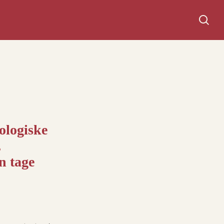
Søg
ologiske
,
n tage