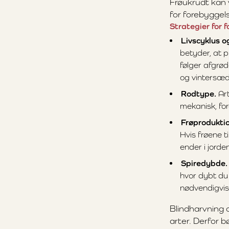
Frøukrudt kan 
for forebyggel
Strategier for
Livscyklus o
betyder, at p
følger afgrø
og vintersæd
Rodtype.
Art
mekanisk, for
Frøproduktio
Hvis frøene t
ender i jorden
Spiredybde.
hvor dybt du
nødvendigvis 
Blindharvning o
arter. Derfor b