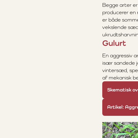
Begge arter er
producerer en 
er både sommer
vekslende sædsk
ukrudtsharvnin
Gulurt
En aggressiv ar
især sandede j
vintersæd, spec
af mekanisk be
Skematisk ove
Artikel: Aggr