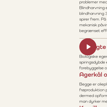
problemer med
Blindharvning e
blindharvning 
spirer frem. P
mekanisk påvir
begrænset effe
Udvalgte 
Biologiske ege
spiringsdybde e
forebyggelse 
Agerkål 
Begge er oliepl
frøproduktion p
dermed opforme
man dyrker me