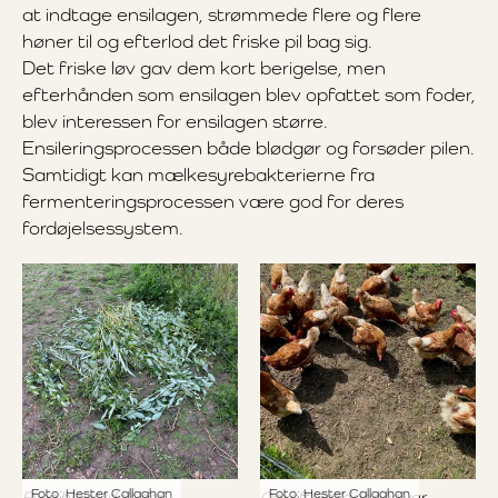
at indtage ensilagen, strømmede flere og flere
høner til og efterlod det friske pil bag sig.
Det friske løv gav dem kort berigelse, men
efterhånden som ensilagen blev opfattet som foder,
blev interessen for ensilagen større.
Ensileringsprocessen både blødgør og forsøder pilen.
Samtidigt kan mælkesyrebakterierne fra
fermenteringsprocessen være god for deres
fordøjelsessystem.
Foto: Hester Callaghan
Foto: Hester Callaghan
Pilen blev tildelt om
Om eftermiddagen var