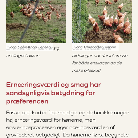
Foto: Sofie Knorr Jensen
Foto: Christoffer Grønne
En enkelt høne nærmer sig
Ca. 2 minutter efter
ensilagestakken.
tildelingen var der interesse
for både ensilagen og de
friske pileskud.
Ernæringsværdi og smag har
sandsynligvis betydning for
præferencen
Friske pileskud er fiberholdige, og de har ikke nogen
høj ernæringsværdi for hønerne, men
ensileringsprocessen øger næringsværdien af
grovfoderet betydeligt. Da hønerne først begyndte