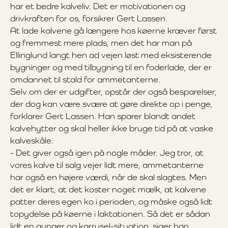
har et bedre kalveliv. Det er motivationen og
drivkraften for os, forsikrer Gert Lassen.
At lade kalvene gå længere hos køerne kræver først
og fremmest mere plads, men det har man på
Ellinglund langt hen ad vejen løst med eksisterende
bygninger og med tilbygning til en foderlade, der er
omdannet til stald for ammetanterne.
Selv om der er udgifter, opstår der også besparelser,
der dog kan være svære at gøre direkte op i penge,
forklarer Gert Lassen. Han sparer blandt andet
kalvehytter og skal heller ikke bruge tid på at vaske
kalveskåle.
- Det giver også igen på nogle måder. Jeg tror, at
vores kalve til salg vejer lidt mere, ammetanterne
har også en højere værdi, når de skal slagtes. Men
det er klart, at det koster noget mælk, at kalvene
patter deres egen ko i perioden, og måske også lidt
topydelse på køerne i laktationen. Så det er sådan
lidt en gynger og karrusel-situation, siger han.