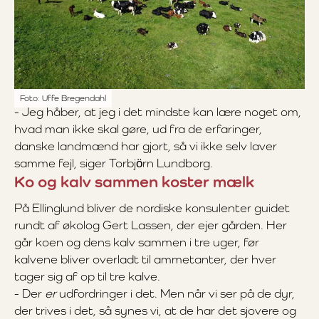
Foto: Uffe Bregendahl
- Jeg håber, at jeg i det mindste kan lære noget om,
hvad man ikke skal gøre, ud fra de erfaringer,
danske landmænd har gjort, så vi ikke selv laver
samme fejl, siger Torbjörn Lundborg.
Ko og kalv sammen koster mælk
På Ellinglund bliver de nordiske konsulenter guidet
rundt af økolog Gert Lassen, der ejer gården. Her
går koen og dens kalv sammen i tre uger, før
kalvene bliver overladt til ammetanter, der hver
tager sig af op til tre kalve.
- Der
er
udfordringer i det. Men når vi ser på de dyr,
der trives i det, så synes vi, at de har det sjovere og