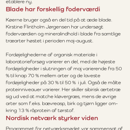
etablere ny.
Blade har forskellig foderværdi
Køerne bruger også en del tid på at æde blade.
Kirstine Flintholm Jørgensen har undersøgt
foderværdien og mineralindhold i blade fra samtlige
træarter høstet i perioden maj-august.
Fordøjelighederne af organisk materiale i
laboratorieforsøg varierer en del, med de højeste
fordøjeligheder i slutningen af maj varierende fra 50
% til knap 70 % mellem arter og de laveste
fordøjeligheder på 30 % til 50 % i juli. Også de målte
proteinniveauer varierer. Her skiller sibirisk ærtetræ
sig ud ved at matche kløvergræs, mens de øvrige
arter som f.eks. bævreasp, birk og tjørn ligger om-
kring 13 % råprotein af tørstof.
Nordisk netværk styrker viden
Programmet for netværksmødet var sammensat af