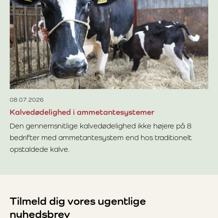
La
kv
ud
Læ
fo
08.07.2026
Kalvedødelighed i ammetantesystemer
Den gennemsnitlige kalvedødelighed ikke højere på 8
bedrifter med ammetantesystem end hos traditionelt
opstaldede kalve.
Læs mere om Kalvedødelighed i ammetantesystemer
Tilmeld dig vores ugentlige
nyhedsbrev