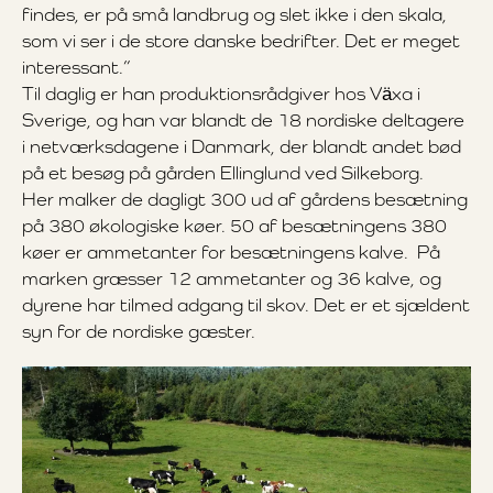
findes, er på små landbrug og slet ikke i den skala,
som vi ser i de store danske bedrifter. Det er meget
interessant.”
Til daglig er han produktionsrådgiver hos Växa i
Sverige, og han var blandt de 18 nordiske deltagere
i netværksdagene i Danmark, der blandt andet bød
på et besøg på gården Ellinglund ved Silkeborg.
Her malker de dagligt 300 ud af gårdens besætning
på 380 økologiske køer. 50 af besætningens 380
køer er ammetanter for besætningens kalve. På
marken græsser 12 ammetanter og 36 kalve, og
dyrene har tilmed adgang til skov. Det er et sjældent
syn for de nordiske gæster.