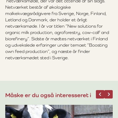
netværksmøde, der var det ottende af sin slags.
Netværket består af økologiske
malkekvægsrådgivere fra Sverige, Norge, Finland,
Letland og Danmark, der holder et årligt
netværksmøde. I år var titlen ”New solutions for
organic milk production, agroforestry, cow-calf and
biorefinery”. Sidste år mødtes netværket i Finland
og udvekslede erfaringer under temaet ”Boosting
own feed production”, og næste år finder
netværksmødet sted i Sverige.
Måske er du også interesseret i
12
La