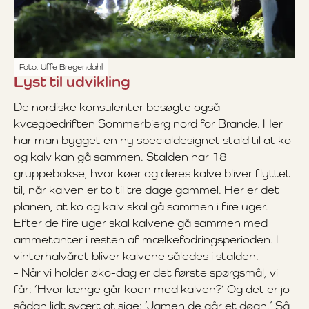
Foto: Uffe Bregendahl
Lyst til udvikling
De nordiske konsulenter besøgte også
kvægbedriften Sommerbjerg nord for Brande. Her
har man bygget en ny specialdesignet stald til at ko
og kalv kan gå sammen. Stalden har 18
gruppebokse, hvor køer og deres kalve bliver flyttet
til, når kalven er to til tre dage gammel. Her er det
planen, at ko og kalv skal gå sammen i fire uger.
Efter de fire uger skal kalvene gå sammen med
ammetanter i resten af mælkefodringsperioden. I
vinterhalvåret bliver kalvene således i stalden.
- Når vi holder øko-dag er det første spørgsmål, vi
får: ’Hvor længe går koen med kalven?’ Og det er jo
sådan lidt svært at sige: ’Jamen de går et døgn.’ Så