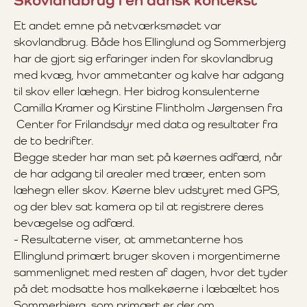
Et andet emne på netværksmødet var
skovlandbrug. Både hos Ellinglund og Sommerbjerg
har de gjort sig erfaringer inden for skovlandbrug
med kvæg, hvor ammetanter og kalve har adgang
til skov eller læhegn. Her bidrog konsulenterne
Camilla Kramer og Kirstine Flintholm Jørgensen fra
Center for Frilandsdyr med data og resultater fra
de to bedrifter.
Begge steder har man set på køernes adfærd, når
de har adgang til arealer med træer, enten som
læhegn eller skov. Køerne blev udstyret med GPS,
og der blev sat kamera op til at registrere deres
bevægelse og adfærd.
- Resultaterne viser, at ammetanterne hos
Ellinglund primært bruger skoven i morgentimerne
sammenlignet med resten af dagen, hvor det tyder
på det modsatte hos malkekøerne i læbæltet hos
Sommerbjerg, som primært er der om