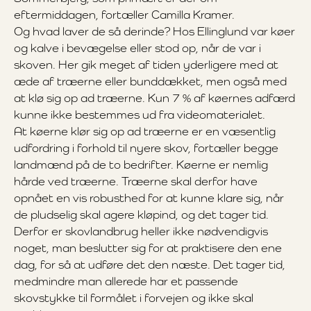
eftermiddagen, fortæller Camilla Kramer.
Og hvad laver de så derinde? Hos Ellinglund var køer
og kalve i bevægelse eller stod op, når de var i
skoven. Her gik meget af tiden yderligere med at
æde af træerne eller bunddækket, men også med
at klø sig op ad træerne. Kun 7 % af køernes adfærd
kunne ikke bestemmes ud fra videomaterialet.
At køerne klør sig op ad træerne er en væsentlig
udfordring i forhold til nyere skov, fortæller begge
landmænd på de to bedrifter. Køerne er nemlig
hårde ved træerne. Træerne skal derfor have
opnået en vis robusthed for at kunne klare sig, når
de pludselig skal agere kløpind, og det tager tid.
Derfor er skovlandbrug heller ikke nødvendigvis
noget, man beslutter sig for at praktisere den ene
dag, for så at udføre det den næste. Det tager tid,
medmindre man allerede har et passende
skovstykke til formålet i forvejen og ikke skal