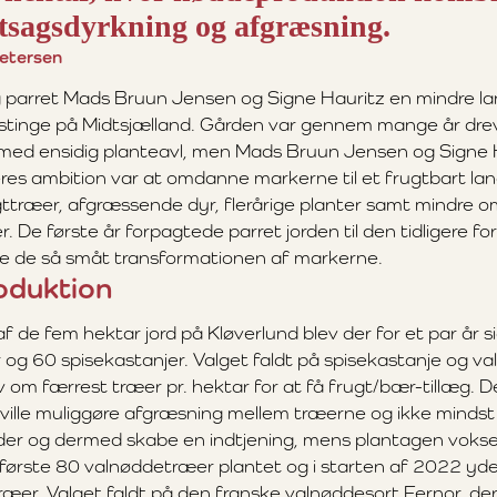
tsagsdyrkning og afgræsning.
Petersen
 parret Mads Bruun Jensen og Signe Hauritz en mindre l
stinge på Midtsjælland. Gården var gennem mange år dre
med ensidig planteavl, men Mads Bruun Jensen og Signe 
eres ambition var at omdanne markerne til et frugtbart l
ttræer, afgræssende dyr, flerårige planter samt mindre 
 De første år forpagtede parret jorden til den tidligere fo
 de så småt transformationen af markerne.
duktion
f de fem hektar jord på Kløverlund blev der for et par år 
og 60 spisekastanjer. Valget faldt på spisekastanje og va
 om færrest træer pr. hektar for at få frugt/bær-tillæg. D
ville muliggøre afgræsning mellem træerne og ikke mindst
der og dermed skabe en indtjening, mens plantagen vokser
 første 80 valnøddetræer plantet og i starten af 2022 yde
ræer. Valget faldt på den franske valnøddesort Fernor, de