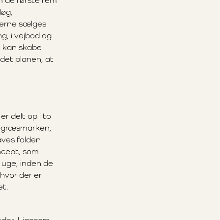
em de første fem
løg,
gerne sælges
g, i vejbod og
e kan skabe
 det planen, at
r delt op i to
bogræsmarken,
ves folden
ncept, som
n uge, inden de
 hvor der er
et.