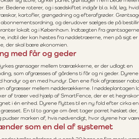
vokser sig store, dyrker parret grønsager i fem bede mell
 Bedene roterer, og i sædskiftet indgår bl.a. kål, løg, hvid
æskar, kartofler, grøngødning og efterafgrøder. Grøntsa
 abonnementsordning, og derudover sælges de på bestillin
tauranter lokalt og i København. Indtægten fra grøntsagern
ene, indtil der kan høstes fra nøddetræerne, men på sigt er
e, der skal bære økonomien.
ng med får og geder
dyrkes grønsager mellem trærækkerne, er der udlagt en
ing, som afgræsses af gårdens ti får og ni geder. Dyrene e
ed handyr og en med hundyr. Den ene flok afgræsser na
n afgræsser mellem nødderækkerne. I nøddeplantagen la
er af træer ved hjælp af SmartFence, der er et hegnsko
net i én enhed. Dyrene flyttes til en ny fold efter cirka e
t græsset. En til to gange om året tager parret høslæt der,
pudser marken af, hvis nødvendigt, hvor dyrene har vær
ænder som en del af systemet