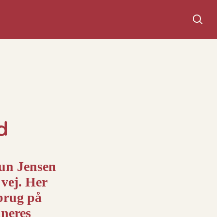
Søg
d
un Jensen
 vej. Her
dbrug på
neres