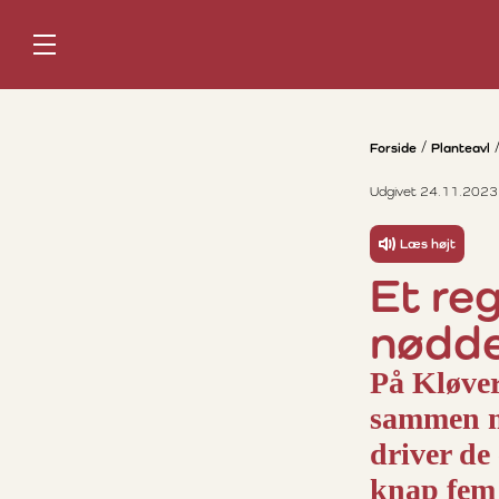
Forside
Planteavl
Udgivet 24.11.2023
Læs højt
Et re
nødd
På Kløve
sammen me
driver de
knap fem