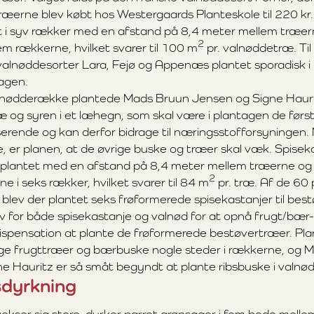
ræerne blev købt hos Westergaards Planteskole til 220 kr.
t i syv rækker med en afstand på 8,4 meter mellem træe
2
m rækkerne, hvilket svarer til 100 m
pr. valnøddetræ. Ti
 valnøddesorter Lara, Fejø og Appenæs plantet sporadisk i
agen.
alnødderække plantede Mads Bruun Jensen og Signe Hauri
æ og syren i et læhegn, som skal være i plantagen de førs
serende og kan derfor bidrage til næringsstofforsyningen.
re, er planen, at de øvrige buske og træer skal væk. Spise
v plantet med en afstand på 8,4 meter mellem træerne o
2
 i seks rækker, hvilket svarer til 84 m
pr. træ. Af de 60
 blev der plantet seks frøformerede spisekastanjer til bes
v for både spisekastanje og valnød for at opnå frugt/bær-t
spensation at plante de frøformerede bestøvertræer. Pla
lige frugttræer og bærbuske nogle steder i rækkerne, og 
e Hauritz er så småt begyndt at plante ribsbuske i valn
dyrkning