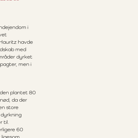
andejendom i
vet
Hauritz havde
andskab med
områder dyrket
rpagter, men i
siden plantet 80
lnød, da der
en store
 dyrkning
 til.
rligere 60
r ligesom