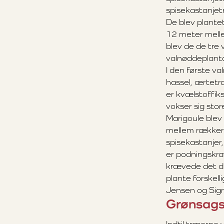
spisekastanjet
De blev plante
12 meter melle
blev de de tre
valnøddeplant
I den første v
hassel, ærtetr
er kvælstoffik
vokser sig sto
Marigoule ble
mellem rækkerne
spisekastanjer,
er podningskra
krævede det di
plante forskel
Jensen og Sign
Grønsags