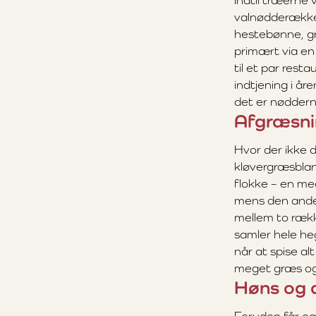
Indtil træerne 
valnødderækker.
hestebønne, gr
primært via en
til et par res
indtjening i år
det er nøddern
Afgræsni
Hvor der ikke 
kløvergræsbland
flokke – en m
mens den ande
mellem to rækk
samler hele heg
når at spise al
meget græs og 
Høns og 