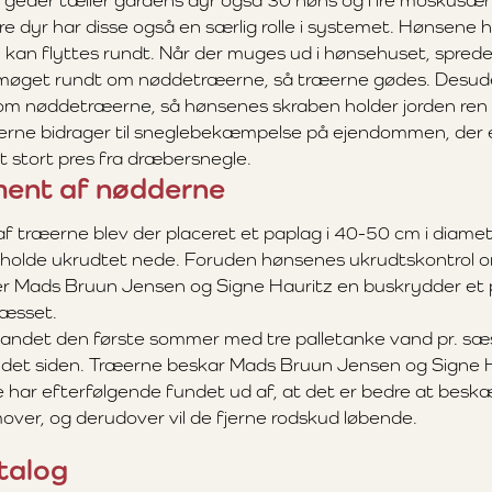
 geder tæller gårdens dyr også 30 høns og fire moskusæ
e dyr har disse også en særlig rolle i systemet. Hønsene h
kan flyttes rundt. Når der muges ud i hønsehuset, sprede
møget rundt om nøddetræerne, så træerne gødes. Desud
om nøddetræerne, så hønsenes skraben holder jorden ren
rne bidrager til sneglebekæmpelse på ejendommen, der e
t stort pres fra dræbersnegle.
ent af nødderne
af træerne blev der placeret et paplag i 40-50 cm i diame
 holde ukrudtet nede. Foruden hønsenes ukrudtskontrol 
er Mads Bruun Jensen og Signe Hauritz en buskrydder et
græsset.
andet den første sommer med tre palletanke vand pr. sæs
ndet siden. Træerne beskar Mads Bruun Jensen og Signe H
 har efterfølgende fundet ud af, at det er bedre at beskære
mover, og derudover vil de fjerne rodskud løbende.
talog