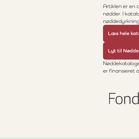
Artiklen er en 
nødder. I katal
nøddedyrkning,
Læs hele kat
Lyt til Nødde
Nøddekataloget
er finansieret