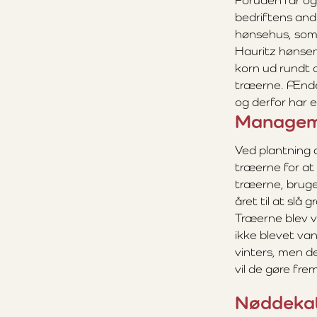
Foruden får og
bedriftens andr
hønsehus, som 
Hauritz hønse
korn ud rundt 
træerne. Ænde
og derfor har e
Managem
Ved plantning 
træerne for at
træerne, brug
året til at slå 
Træerne blev v
ikke blevet va
vinters, men de
vil de gøre fre
Nøddeka