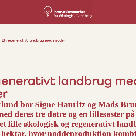
Et regenerativt landbrug med nødder
generativt landbrug me
er
rlund bor Signe Hauritz og Mads Bru
d deres tre døtre og en lillesøster på
 et lille økologisk og regenerativt lan
 hektar, hvor nøddeproduktion kombi