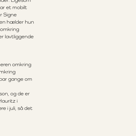
nder. Ligesom
ar et mobilt
r Signe
en hælder hun
 omkring
r lavtliggende
teren omkring
omkring
 par gange om
on, og de er
auritz i
 i juli, så det