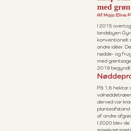
med grøn
Af Maja Eline 
I 2015 overtog
landsbyen Gyr
konventionelt 
andre idéer. D
nødde- og frug
med grøntsager.
2019 begyndte
Nøddepro
På 1,6 hektar a
valnøddetræer 
derved var krav
planteafstand 
af andre afgrø
I 2020 blev de
spisekastanjet