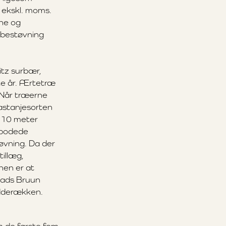
 ekskl. moms.
rne og
l bestøvning
tz surbær,
te år. Ærtetræ
 Når træerne
kastanjesorten
g 10 meter
 podede
tøvning. Da der
illæg,
nen er at
Mads Bruun
ødderækken.