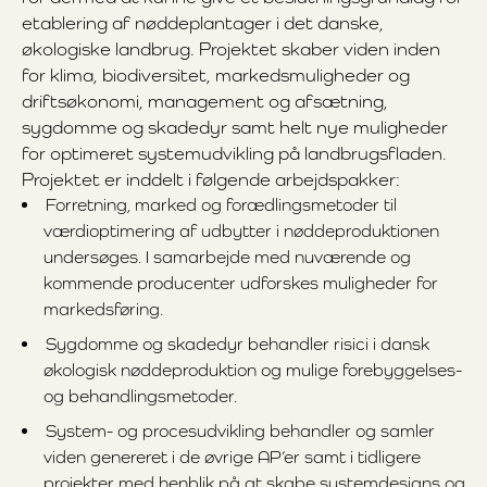
etablering af nøddeplantager i det danske,
økologiske landbrug. Projektet skaber viden inden
for klima, biodiversitet, markedsmuligheder og
driftsøkonomi, management og afsætning,
sygdomme og skadedyr samt helt nye muligheder
for optimeret systemudvikling på landbrugsfladen.
Projektet er inddelt i følgende arbejdspakker:
Forretning, marked og forædlingsmetoder til
værdioptimering af udbytter i nøddeproduktionen
undersøges. I samarbejde med nuværende og
kommende producenter udforskes muligheder for
markedsføring.
Sygdomme og skadedyr behandler risici i dansk
økologisk nøddeproduktion og mulige forebyggelses-
og behandlingsmetoder.
System- og procesudvikling behandler og samler
viden genereret i de øvrige AP’er samt i tidligere
projekter med henblik på at skabe systemdesigns og