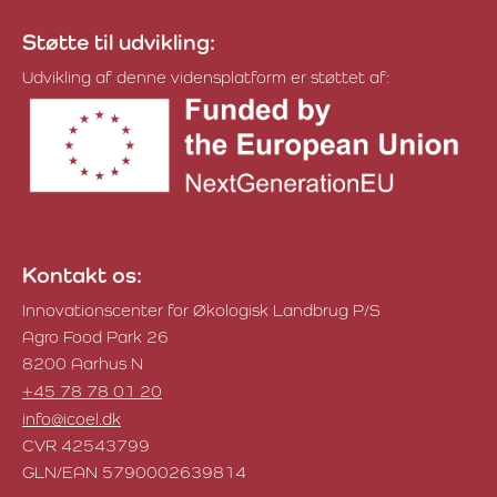
Støtte til udvikling:
Udvikling af denne vidensplatform er støttet af:
Kontakt os:
Innovationscenter for Økologisk Landbrug P/S
Agro Food Park 26
8200 Aarhus N
+45 78 78 01 20
info@icoel.dk
CVR 42543799
GLN/EAN 5790002639814