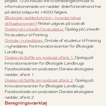
projekt 1239 inklusiv link til tilmeldingsformular til
informationsmøde om nødder. @derforlandmand har
på dette tidspunkt +4000 følgere.
Økologisk nøddedyrkning – hvordan bliver
driftsøkonomien?
Artikel udgivet på icoel.dk
Opslag på LinkedIn fra studietur.
Opslag på LinkedIn
fra studietur til Frankrig.
Omtale i nyhedsbrev.
Omtale af studietur til Frankrig
i nyhedsbrev fra Innovationscenter for Økologisk
Landbrug.
Opslag på SoMe om podcast afsnit 1.
Opslag på
Innovationscenter for Økologisk Landbrugs
Facebookside om podcasten Danske økologiske
nødder, afsnit 1.
Opslag på SoMe om podcast afsnit 2
. Opslag på
Innovationscenter for Økologisk Landbrugs
Facebookside om podcasten Danske økologiske
nødder, afsnit 2.
Beregningsværktøj