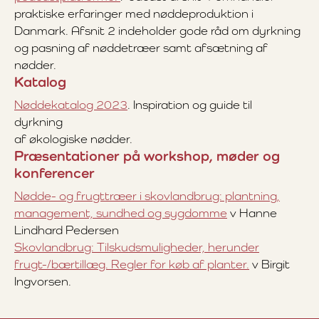
praktiske erfaringer med nøddeproduktion i
Danmark. Afsnit 2 indeholder gode råd om dyrkning
og pasning af nøddetræer samt afsætning af
nødder.
Katalog
Nøddekatalog 2023
. Inspiration og guide til
dyrkning
af økologiske nødder.
Præsentationer på workshop, møder og
konferencer
Nødde- og frugttræer i skovlandbrug: plantning,
management, sundhed og sygdomme
v Hanne
Lindhard Pedersen
Skovlandbrug: Tilskudsmuligheder, herunder
frugt-/bærtillæg. Regler for køb af planter.
v Birgit
Ingvorsen.