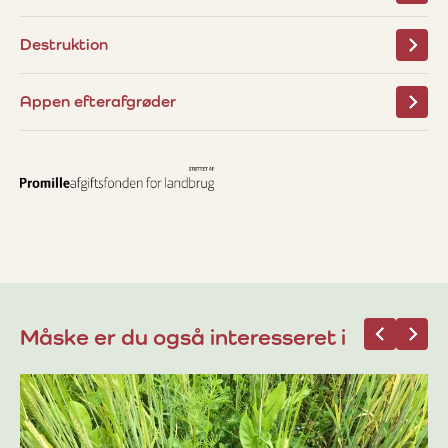
Destruktion
Appen efterafgrøder
Måske er du også interesseret i
12
La
ni