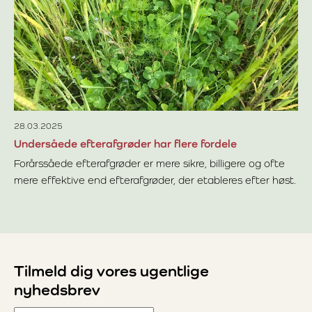
La
ef
at
Læ
ni
28.03.2025
Undersåede efterafgrøder har flere fordele
Forårssåede efterafgrøder er mere sikre, billigere og ofte
mere effektive end efterafgrøder, der etableres efter høst.
Læs mere om Undersåede efterafgrøder har flere fordele
Tilmeld dig vores ugentlige
nyhedsbrev