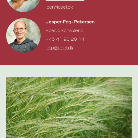
iber@icoel.dk
Inger Bertelsen
Jesper Fog-Petersen
Specialkonsulent
+45 41 90 20 14
jefp@icoel.dk
Jesper Fog-Petersen