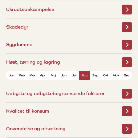
Ukrudtsbekæmpelse
Skadedyr
Sygdomme
Høst, tørring og lagring
Jan
Jan
Feb
Feb
Mar
Mar
Apr
Apr
Maj
Maj
Jun
Jun
Jul
Jul
Aug
Aug
Sep
Sep
Okt
Okt
Nov
Nov
Dec
Dec
Udbytte og udbyttebegrænsende faktorer
Kvalitet til konsum
Anvendelse og afsætning