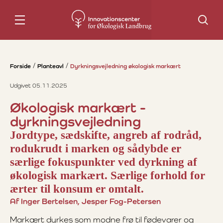
Søg
Forside
Planteavl
Dyrkningsvejledning økologisk markært
Udgivet 05.11.2025
Økologisk markært -
dyrkningsvejledning
Jordtype, sædskifte, angreb af rodråd,
rodukrudt i marken og sådybde er
særlige fokuspunkter ved dyrkning af
økologisk markært. Særlige forhold for
ærter til konsum er omtalt.
Af Inger Bertelsen, Jesper Fog-Petersen
Markært dyrkes som modne frø til fødevarer og