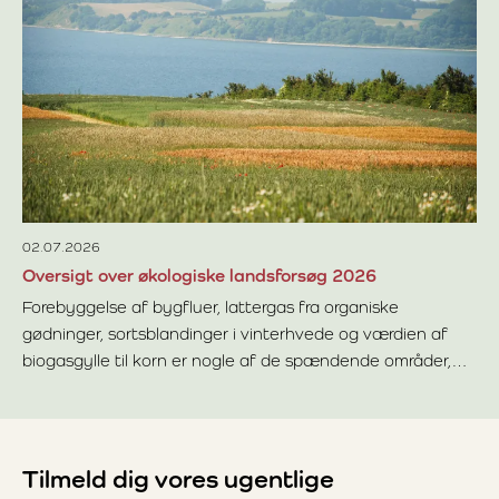
St
Ta
st
fa
Læ
hvo
pr
kæd
02.07.2026
Oversigt over økologiske landsforsøg 2026
Forebyggelse af bygfluer, lattergas fra organiske
gødninger, sortsblandinger i vinterhvede og værdien af
biogasgylle til korn er nogle af de spændende områder,
Læs mere om Oversigt over økologiske landsforsøg 2026
som vi undersøger i Landsforsøgene 2026.
Tilmeld dig vores ugentlige