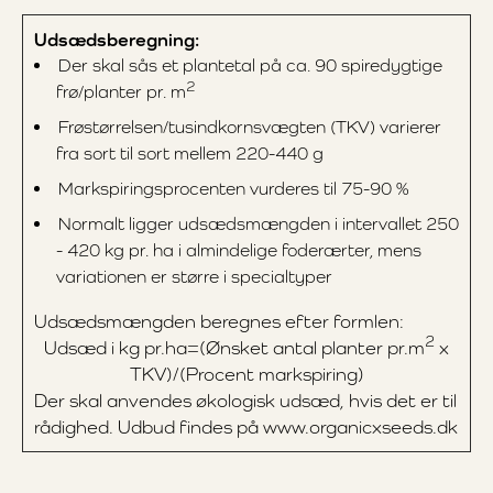
Udsædsberegning:
Der skal sås et plantetal på ca. 90 spiredygtige
2
frø/planter pr. m
Frøstørrelsen/tusindkornsvægten (TKV) varierer
fra sort til sort mellem 220-440 g
Markspiringsprocenten vurderes til 75-90 %
Normalt ligger udsædsmængden i intervallet 250
- 420 kg pr. ha i almindelige foderærter, mens
variationen er større i specialtyper
Udsædsmængden beregnes efter formlen:
2
Udsæd i kg pr.ha=(Ønsket antal planter pr.m
x
TKV)/(Procent markspiring)
Der skal anvendes økologisk udsæd, hvis det er til
rådighed. Udbud findes på www.organicxseeds.dk