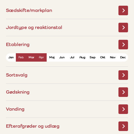
Sædskifte/markplan
Jordtype og reaktionstal
Etablering
Jan
Jan
Feb
Feb
Mar
Mar
Apr
Apr
Maj
Maj
Jun
Jun
Jul
Jul
Aug
Aug
Sep
Sep
Okt
Okt
Nov
Nov
Dec
Dec
Sortsvalg
Gødskning
Vanding
Efterafgrøder og udlæg