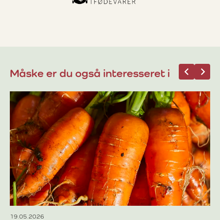
Måske er du også interesseret i
08
Pr
De
fr
fr
Læ
19.05.2026