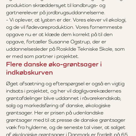
produktion skræddersyet til landbrugs- og
gartnerelever på jordbrugsuddannelserne.
- Vi oplever, at lysten er der. Vores elever vil økologi,
og de vil fødevareproduktion. Vores fornemmeste
opgave nu er at klæde dem korrekt på til den
opgave, fortæller Susanne Ogstrup, der er
uddannelsesleder på Roskilde Tekniske Skole, som
er med som partner i projektet.
Flere danske øko-grøntsager i
indkøbskurven
Øget afsætning og efterspørgsel er også en vigtig
indsats i projektet, og her vil dagligvarekædernes
grøntafdelinger blive uddannet i råvarekendskab,
salg og markedsføring af danske, økologiske
grøntsager. Her er prisen på udenlandske
grøntsager med til at presse de danske grøntsager
væk fra hylderne, og de seneste tal viser, at salget
af økologiske grøntsager i Danmark er fordelt på 65