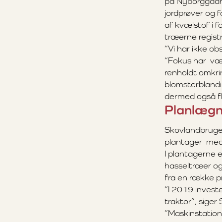
på Nyborggaard
jordprøver og 
af kvælstof i f
træerne regist
”Vi har ikke ob
”Fokus har være
renholdt omkri
blomsterblanding
dermed også fl
Planlægni
Skovlandbruget
plantager med 
I plantagerne e
hasseltræer og 
fra en række p
”I 2019 invest
traktor”, sige
”Maskinstatione