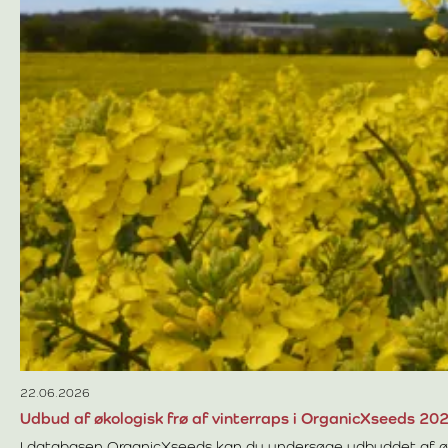
22.06.2026
Udbud af økologisk frø af vinterraps i OrganicXseeds 20
I databasen OrganicXseeds kan du undersøge udbuddet af økol