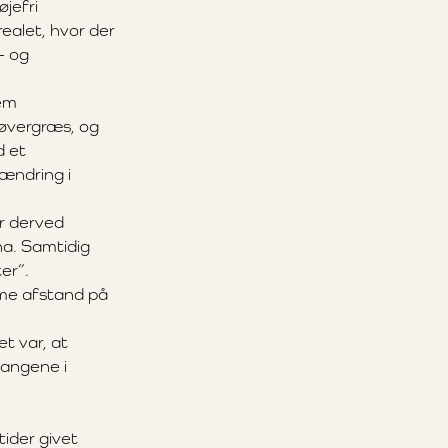
jefri
realet, hvor der
- og
lem
løvergræs, og
d et
 ændring i
er derved
ha. Samtidig
er”.
mme afstand på
t var, at
gangene i
ider givet