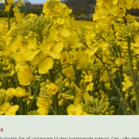
26
ogisk frø af vinterraps til den kommende sæson. Der udbydes lig