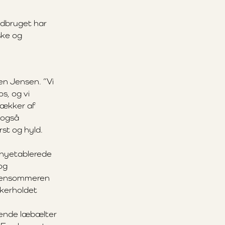
ndbruget har
ske og
en Jensen. ”Vi
s, og vi
 rækker af
 også
rst og hyld.
t nyetablerede
og
i sensommeren
skerholdet
erende læbælter