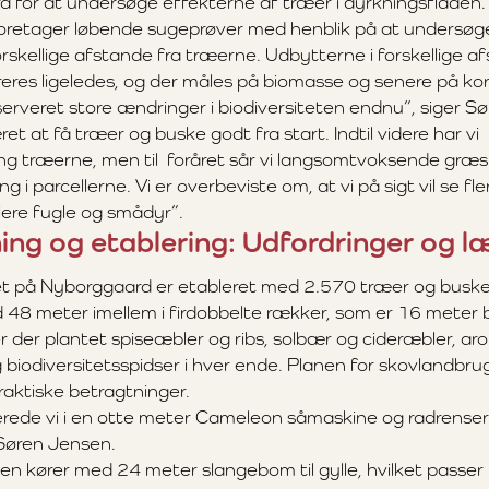
 for at undersøge effekterne af træer i dyrkningsfladen.
foretager løbende sugeprøver med henblik på at undersøg
orskellige afstande fra træerne. Udbytterne i forskellige a
reres ligeledes, og der måles på biomasse og senere på ko
serveret store ændringer i biodiversiteten endnu”, siger S
t at få træer og buske godt fra start. Indtil videre har vi
ng træerne, men til foråret sår vi langsomtvoksende græs
 i parcellerne. Vi er overbeviste om, at vi på sigt vil se fl
ere fugle og smådyr”.
ng og etablering: Udfordringer og l
 på Nyborggaard er etableret med 2.570 træer og buske fo
48 meter imellem i firdobbelte rækker, som er 16 meter 
r der plantet spiseæbler og ribs, solbær og cideræbler, ar
biodiversitetsspidser i hver ende. Planen for skovlandbrug
raktiske betragtninger.
erede vi i en otte meter Cameleon såmaskine og radrenser
r Søren Jensen.
n kører med 24 meter slangebom til gylle, hvilket passer ri