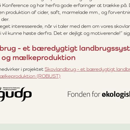
& Konference og har herfra gode erfaringer at trække p
n produktion af cider, saft, marmelade mm., og forventni
 der.
 meget interesserede, når vi taler med dem om vores skovl
i vil kunne høste derfra. Det er dejligt og motiverende!” si
brug - et bæredygtigt landbrugssyst
l og mælkeproduktion
dvirker i projektet
Skovlandbrug - et bæredygtigt landb
mælkeproduktion (ROBUST)