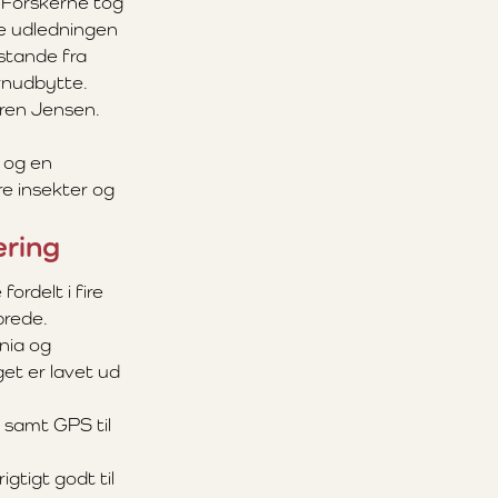
 Forskerne tog
e udledningen
fstande fra
rnudbytte.
øren Jensen.
 og en
ere insekter og
æring
rdelt i fire
brede.
onia og
et er lavet ud
 samt GPS til
gtigt godt til