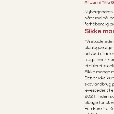
Af Janni Tilia 
Nyborggaards e
slået rod på be
forhåbentlig 
Sikke man
”Vi etablerede
planlagde egent
udskød etableri
frugttræer, nø
etableret biodi
Sikke mange mu
Det er ikke ku
skovlandbrug p
levesteder til 
2021, inden sk
tilbage for at r
Forskere fra K