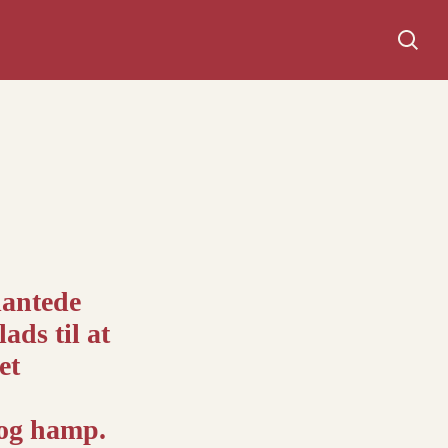
Søg
lantede
ads til at
et
 og hamp.