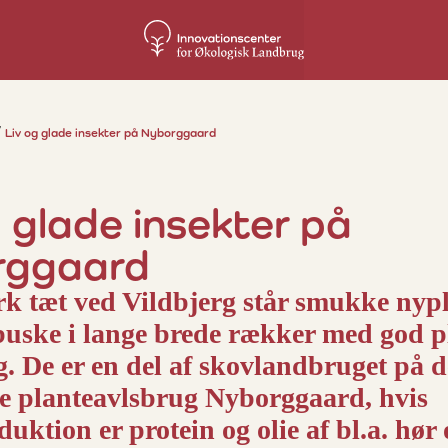
Liv og glade insekter på Nyborggaard
g glade insekter på
rggaard
k tæt ved Vildbjerg står smukke nyp
buske i lange brede rækker med god pl
g. De er en del af skovlandbruget på d
e planteavlsbrug Nyborggaard, hvis
uktion er protein og olie af bl.a. hør