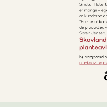
Sinatur Hotel 
er mange – ege
at kunderne er
”Folk er altid
de produkter, v
Søren Jensen.
Skovland
planteav
Nyborggaard me
planteavl og 