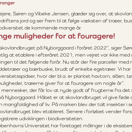
Granger
jere, Søren og Vibeke Jensen, glæder sig over, at skovla
driftens jord og ser frem til at følge væksten af træer, bu
biodiversitet de kommende mange år.
ge muligheder for at fouragere!
 skovlandbruget på Nyborggaard i foråret 2022”, siger Sør
lig at etablere i efteråret 2021, men vejret var ikke med o
ngen til det følgende forår. Nu står der fire parceller med
ddetræer og bærbuske, brudt af enkelte egetræer. Vi har
versitetsspidser, hvor der bl.a. er plantet havtorn, slåen, tø
ligheder, træerne giver for at fouragere om nogle år”.
n mennesker, der får lov at nyde godt af frugterne fra de
å Nyborggaard. Håbet er at skovlandbruget vil give føde 
en mangfoldighed af liv. På marken blev der talt insekter 
ovlandbruget blev etableret. Senere i forløbet vender for
egistrere udviklingen i biodiversiteten.
øbenhavns Universitet har foretaget målinger i de eksist