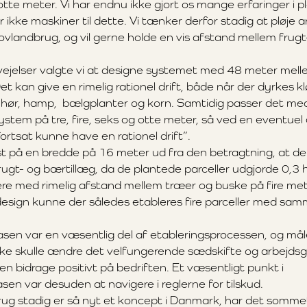
te meter. Vi har endnu ikke gjort os mange erfaringer i plø
 ikke maskiner til dette. Vi tænker derfor stadig at pløje a
ovlandbrug, og vil gerne holde en vis afstand mellem frugt
vejelser valgte vi at designe systemet med 48 meter mel
t kan give en rimelig rationel drift, både når der dyrkes k
 hør, hamp, bælgplanter og korn. Samtidig passer det me
ystem på tre, fire, seks og otte meter, så ved en eventuel
 fortsat kunne have en rationel drift”.
ast på en bredde på 16 meter ud fra den betragtning, at d
ugt- og bærtillæg, da de plantede parceller udgjorde 0,3 
ere med rimelig afstand mellem træer og buske på fire met
design kunne der således etableres fire parceller med sa
sen var en væsentlig del af etableringsprocessen, og måle
kke skulle ændre det velfungerende sædskifte og arbejds
n bidrage positivt på bedriften. Et væsentligt punkt i
sen var desuden at navigere i reglerne for tilskud.
ug stadig er så nyt et koncept i Danmark, har det sommet