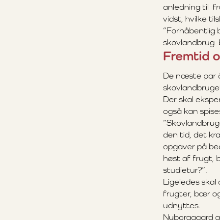
anledning til fr
vidst, hvilke t
”Forhåbentlig 
skovlandbrug b
Fremtid 
De næste par å
skovlandbruge
Der skal ekspe
også kan spise
”Skovlandbruget
den tid, det kr
opgaver på bedr
høst af frugt, 
studietur?”.
Ligeledes skal
frugter, bær o
udnyttes.
Nyborggaard af