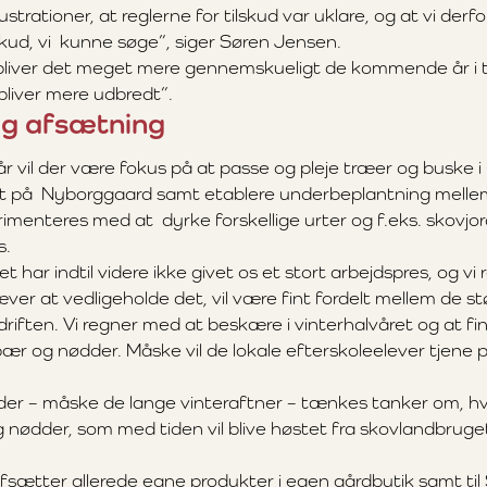
ustrationer, at reglerne for tilskud var uklare, og at vi derfo
ilskud, vi kunne søge”, siger Søren Jensen.
bliver det meget mere gennemskueligt de kommende år i 
liver mere udbredt”.
og afsætning
r vil der være fokus på at passe og pleje træer og buske i
t på Nyborggaard samt etablere underbeplantning melle
rimenteres med at dyrke forskellige urter og f.eks. skovj
s.
 har indtil videre ikke givet os et stort arbejdspres, og vi
æver at vedligeholde det, vil være fint fordelt mellem de st
iften. Vi regner med at beskære i vinterhalvåret og at fin
bær og nødder. Måske vil de lokale efterskoleelever tjene p
 der – måske de lange vinteraftner – tænkes tanker om, h
g nødder, som med tiden vil blive høstet fra skovlandbruge
sætter allerede egne produkter i egen gårdbutik samt til 