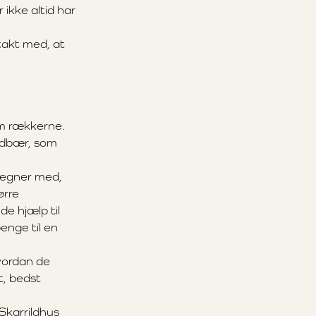
r ikke altid har
takt med, at
m rækkerne.
ordbær, som
 regner med,
ørre
de hjælp til
enge til en
vordan de
t, bedst
Skarrildhus