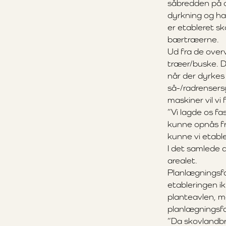
såbredden på ot
dyrkning og har
er etableret sk
bærtræerne.
Ud fra de over
træer/buske. De
når der dyrkes
så-/radrensers
maskiner vil vi
”Vi lagde os f
kunne opnås fr
kunne vi etabl
I det samlede 
arealet.
Planlægningsfa
etableringen i
planteavlen, me
planlægningsfa
”Da skovlandbr