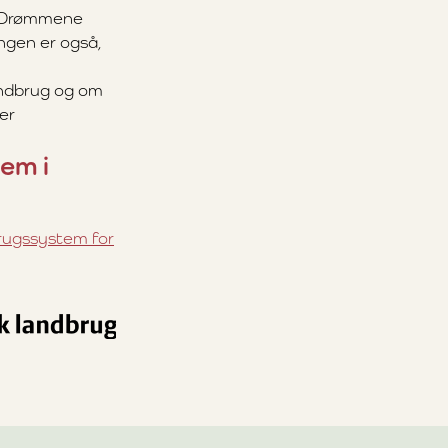
å. Drømmene
ngen er også,
andbrug og om
ger
em i
rugssystem for