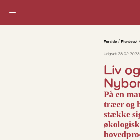
Forside
Planteavl
Udgivet 28.02.2023
Liv o
Nybo
På en mar
træer og 
stække si
økologisk
hovedprod