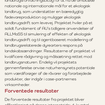
landbrugsforvaltningstiltag for at nå de ambitiøse
nationale og internationale mål for et økologisk
landbrug, som understøtter en bæredygtig
fødevareproduktion og muliggør økologisk
landbrugsdrift som levevej. Projektet hviler på et
solidt fundament af AU’s tidligere anvendelser af
ALLMaSS til simulering af effekten af økologisk
landbrugsdrift og til agentbaseret modellering af
landbrugsrelaterede dyrearters respons på
landskabsændringer. Resultaterne af projektet vil
kvalificere rådgivning og målsætning rettet mod
landbrugsnaturen. Endelig vil projektets
gennemførelse anvise naturhensynets potentiale
som værdiforøger af de råvarer og forarbejdede
produkter, der indgår i case-partnernes
virksomheder.
Forventede resultater
De forventede resultater fra projektet bliver