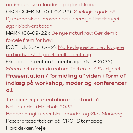
optimeres i øko-landbrug og landskaber
ØKOLOGISK.NU (04-07-22):
Økologisk gods på
Djursland viser, hvordan naturhensyn i landbruget
øger biodiversiteten
MARK (06-09-22):
De nye naturkrav: Gør dem til
fordele frem for bøvl
ICOEL.dk (04-10-22):
Markedsgæster blev klogere
på biodiversitet på Stenalt Landbrug
Økologi - Inspiration til landbruget (Nr. 8 2022):
Sådan optimerer du natureffekten af 4 % udyrket
Præsentation / formidling af viden i form af
indlæg på workshop, møder og konferencer
o.l.
Tre dages repræsentation med stand på
Naturmødet i Hirtshals 2022
Banner brugt under Naturmødet og Øko-Markdag
Posterpræsentation på ICROFS temadag –
Haraldskær, Vejle