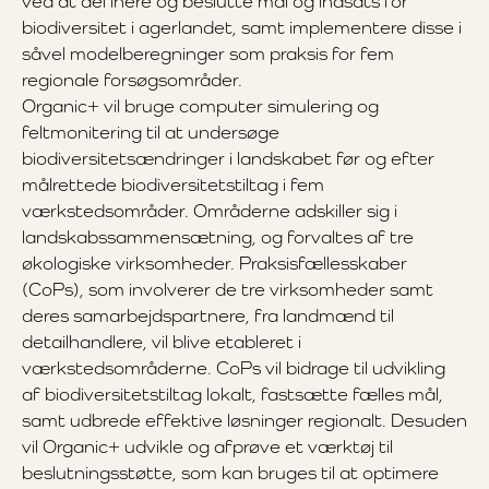
ved at definere og beslutte mål og indsats for
biodiversitet i agerlandet, samt implementere disse i
såvel modelberegninger som praksis for fem
regionale forsøgsområder.
Organic+ vil bruge computer simulering og
feltmonitering til at undersøge
biodiversitetsændringer i landskabet før og efter
målrettede biodiversitetstiltag i fem
værkstedsområder. Områderne adskiller sig i
landskabssammensætning, og forvaltes af tre
økologiske virksomheder. Praksisfællesskaber
(CoPs), som involverer de tre virksomheder samt
deres samarbejdspartnere, fra landmænd til
detailhandlere, vil blive etableret i
værkstedsområderne. CoPs vil bidrage til udvikling
af biodiversitetstiltag lokalt, fastsætte fælles mål,
samt udbrede effektive løsninger regionalt. Desuden
vil Organic+ udvikle og afprøve et værktøj til
beslutningsstøtte, som kan bruges til at optimere