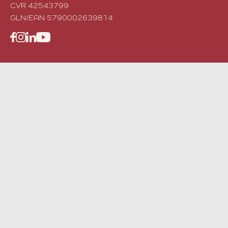
CVR 42543799
GLN/EAN 5790002639814
Facebook
Instagram
LinkedIn
YouTube