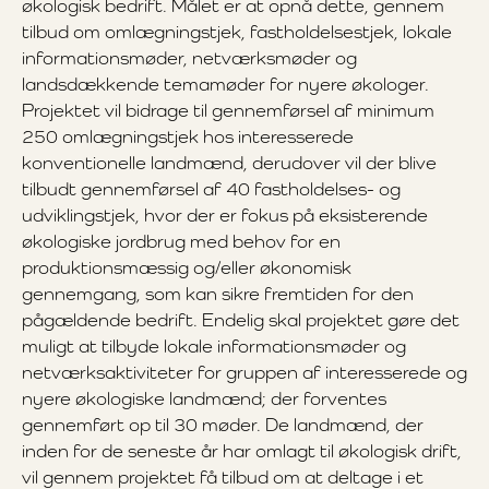
økologisk bedrift. Målet er at opnå dette, gennem
tilbud om omlægningstjek, fastholdelsestjek, lokale
informationsmøder, netværksmøder og
landsdækkende temamøder for nyere økologer.
Projektet vil bidrage til gennemførsel af minimum
250 omlægningstjek hos interesserede
konventionelle landmænd, derudover vil der blive
tilbudt gennemførsel af 40 fastholdelses- og
udviklingstjek, hvor der er fokus på eksisterende
økologiske jordbrug med behov for en
produktionsmæssig og/eller økonomisk
gennemgang, som kan sikre fremtiden for den
pågældende bedrift. Endelig skal projektet gøre det
muligt at tilbyde lokale informationsmøder og
netværksaktiviteter for gruppen af interesserede og
nyere økologiske landmænd; der forventes
gennemført op til 30 møder. De landmænd, der
inden for de seneste år har omlagt til økologisk drift,
vil gennem projektet få tilbud om at deltage i et