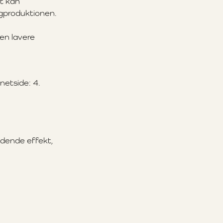
t kan
gproduktionen.
en lavere
netside: 4.
oldende effekt,