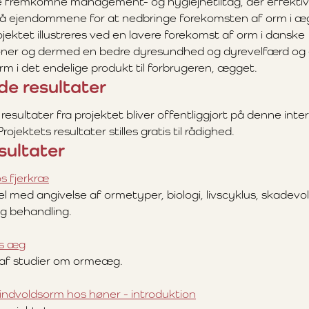
e fremkomne management- og hygiejnetiltag, der effektiv
å ejendommene for at nedbringe forekomsten af orm i æ
jektet illustreres ved en lavere forekomst af orm i danske
r og dermed en bedre dyresundhed og dyrevelfærd og 
rm i det endelige produkt til forbrugeren, ægget.
e resultater
esultater fra projektet bliver offentliggjort på denne inter
ojektets resultater stilles gratis til rådighed.
sultater
s fjerkræ
el med angivelse af ormetyper, biologi, livscyklus, skadev
g behandling.
ns æg
f studier om ormeæg.
indvoldsorm hos høner - introduktion