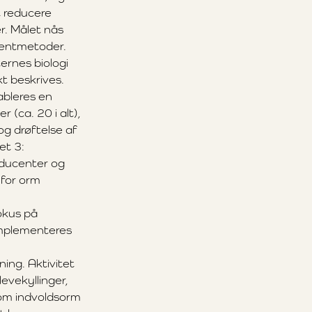
t reducere
. Målet nås
mentmetoder.
ternes biologi
t beskrives.
ableres en
(ca. 20 i alt),
g drøftelse af
et 3:
oducenter og
 for orm
okus på
implementeres
ng. Aktivitet
evekyllinger,
 om indvoldsorm