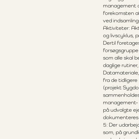
management og 
forekomsten a
ved indsamlin
Aktiviteter: Ak
og livscyklus,
Dertil foretage
forsøgsgruppe 
som alle skal 
daglige rutine
Datamateriale,
fra de tidliger
(projekt Sygd
sammenholdes. A
management- o
på udvalgte ej
dokumenteres 
5: Der udarbej
som, på grundl