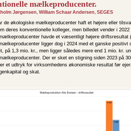
tionelle mælkeproducenter.
intholm Jørgensen, William Schaar Andersen, SEGES
ar de økologiske mælkeproducenter haft et højere eller tilsv
som deres konventionelle kolleger, men billedet vender i 2022 
mælkeproducenter havde et væsentligt højere driftsresultat (
ælkeproducenter ligger dog i 2024 med et ganske positivt dr
t, på 1,3 mio. kr., men ligger således mere end 1 mio. kr. u
mælkeproducenter. Der er sket en stigning siden 2023 på 300
t er et udtryk for virksomhedens økonomiske resultat før ejer
egenkapital og skat.