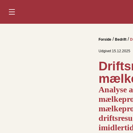
Forside
Bedrift
D
Udgivet 15.12.2025
Drifts
mælke
Analyse a
mælkeprod
mælkeprod
driftsresu
imidlertid