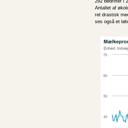
292 bedrifter i 
Antallet af øko
ret drastisk me
ses også et løb