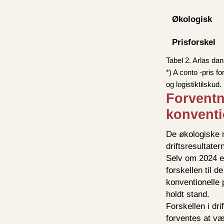
Økologisk
Prisforskel
Tabel 2. Arlas da
*) A conto -pris 
og logistiktilskud.
Forventn
konvent
De økologiske m
driftsresultate
Selv om 2024 en
forskellen til d
konventionelle 
holdt stand.
Forskellen i dr
forventes at væ