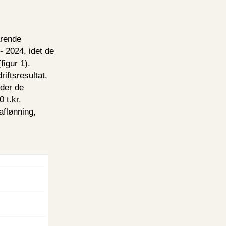
arende
- 2024, idet de
figur 1).
iftsresultat,
nder de
 t.kr.
aflønning,