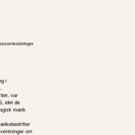
elsesomkostninger
g i
.
ter, var
5, idet de
ologisk mælk
mælkebedrifter
orventninger om