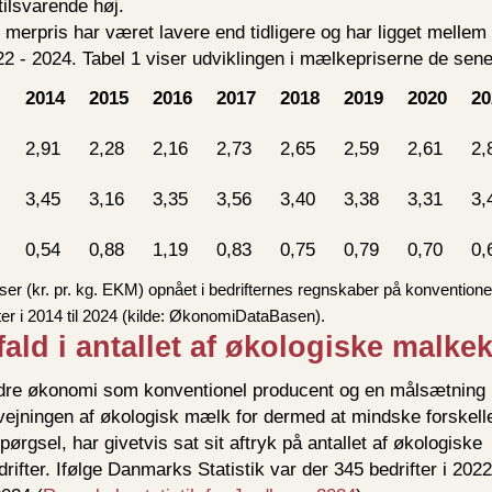
tilsvarende høj.
merpris har været lavere end tidligere og har ligget mellem 
2 - 2024. Tabel 1 viser udviklingen i mælkepriserne de sene
2014
2015
2016
2017
2018
2019
2020
20
l
2,91
2,28
2,16
2,73
2,65
2,59
2,61
2,
3,45
3,16
3,35
3,56
3,40
3,38
3,31
3,
0,54
0,88
1,19
0,83
0,75
0,79
0,70
0,
ser (kr. pr. kg. EKM) opnået i bedrifternes regnskaber på konventione
r i 2014 til 2024 (kilde: ØkonomiDataBasen).
fald i antallet af økologiske malke
edre økonomi som konventionel producent og en målsætning i
dvejningen af økologisk mælk for dermed at mindske forskel
ørgsel, har givetvis sat sit aftryk på antallet af økologiske
fter. Ifølge Danmarks Statistik var der 345 bedrifter i 2022 