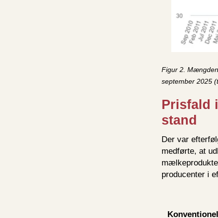
Figur 2. Mængden 
september 2025 (ta
Prisfald
stand
Der var efterfø
medførte, at ud
mælkeprodukter.
producenter i e
Konventione