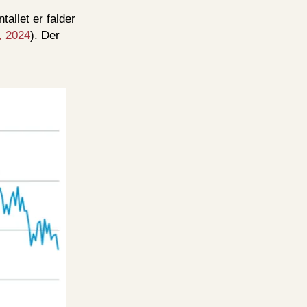
allet er falder
, 2024
). Der