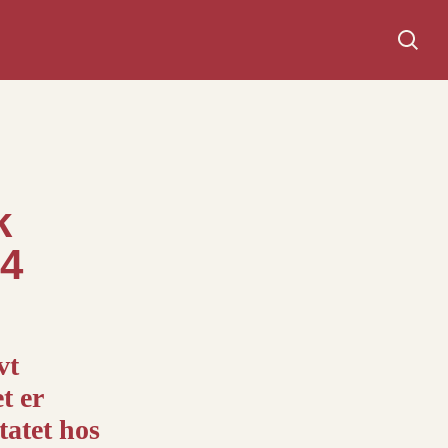
Søg
k
24
vt
t er
tatet hos