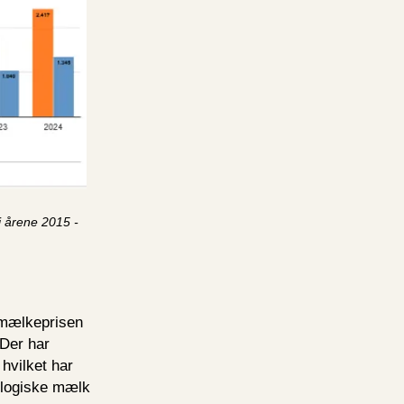
 i årene 2015 -
 mælkeprisen
 Der har
hvilket har
ologiske mælk