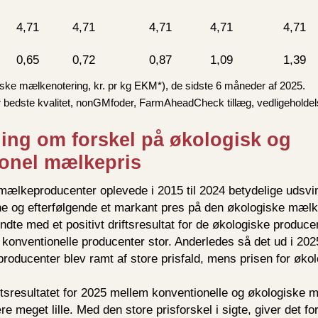
4,71
4,71
4,71
4,71
4,71
0,65
0,72
0,87
1,09
1,39
nske mælkenotering, kr. pr kg EKM*), de sidste 6 måneder af 2025.
for bedste kvalitet, nonGMfoder, FarmAheadCheck tillæg, vedligehold
ing om forskel på økologisk og
ionel mælkepris
ælkeproducenter oplevede i 2015 til 2024 betydelige udsvin
rne og efterfølgende et markant pres på den økologiske mælk
dte med et positivt driftsresultat for de økologiske producen
e konventionelle producenter stor. Anderledes så det ud i 202
producenter blev ramt af store prisfald, mens prisen for øk
iftsresultatet for 2025 mellem konventionelle og økologiske 
re meget lille. Med den store prisforskel i sigte, giver det f