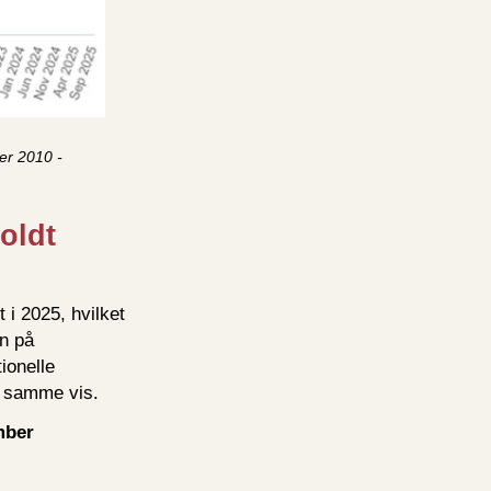
er 2010 -
oldt
 i 2025, hvilket
en på
ionelle
å samme vis.
mber