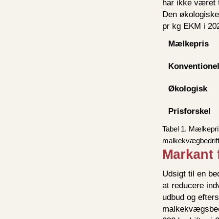
har ikke været 
Den økologiske 
pr kg EKM i 202
Mælkepris
Konventione
Økologisk
Prisforskel
Tabel 1. Mælkepri
malkekvægbedrifte
Markant 
Udsigt til en b
at reducere in
udbud og eftersp
malkekvægsbedri