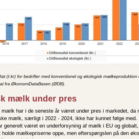
ultat (t.kr) for bedrifter med konventionel og økologisk mælkeproduktion
tal fra ØkonomiDataBasen (ØDB).
sk mælk under pres
 mælk har i de seneste år været under pres i markedet, da
ske mælk, særligt i 2022 - 2024, ikke har kunnet følge med.
 generelt været en underforsyning af mælk i EU og globalt, 
at holde mælkepriserne oppe, men efterspørgslen på den øk