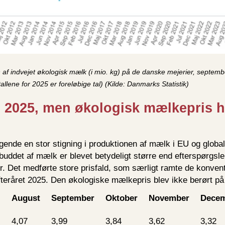
af indvejet økologisk mælk (i mio. kg) på de danske mejerier, septemb
llene for 2025 er foreløbige tal) (Kilde: Danmarks Statistik)
 i 2025, men økologisk mælkepris h
lgende en stor stigning i produktionen af mælk i EU og globalt
buddet af mælk er blevet betydeligt større end efterspørgsl
 Det medførte store prisfald, som særligt ramte de konvent
fteråret 2025. Den økologiske mælkepris blev ikke berørt p
August
September
Oktober
November
Dece
l
4,07
3,99
3,84
3,62
3,32