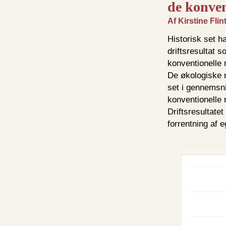
de konven
Af Kirstine Fl
Historisk set h
driftsresultat 
konventionelle 
De økologiske m
set i gennemsni
konventionelle 
Driftsresultate
forrentning af 