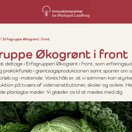
Erfagruppe Økogrønt i front
ruppe Økogrønt i front
l at deltage i Erfagruppen Økogrønt i front, som erfarings
 praktikforløb i grøntsagsproduktionen samt sparrer om og 
orløb og -materiale. Vores håb er, at vi sammen kan styrk
ktion på tværs af vidensinstitutioner, skoler og avlere. 
e planlagte møder. Vi glæder os til at mødes med dig.