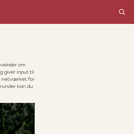
Søg
udveksler om
giver input til
e netværket for
Herunder kan du