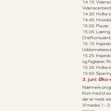
14.15: Vidensce
Videnscenterch
14.30: Hvilke t
14.45: Hvordan 
15.00: Pause.
15.05: Læring 
Chefkonsulent,
15.15: Inspirat
Uddannelsesce
15.25: Inspira
og faglærer, Ro
15.35: Hvilke 
15.50: Sparrin
3. juni: Øk
Nærmere progr
Kom med til s
der er mest rel
VI mødes 1 - 2 