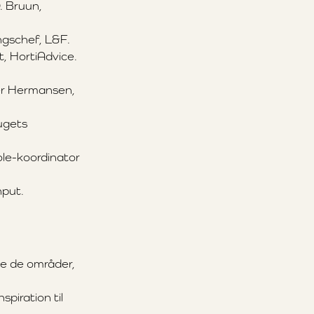
. Bruun,
ingschef, L&F.
t, HortiAdvice.
ter Hermansen,
rugets
ole-koordinator
nput.
e de områder,
spiration til