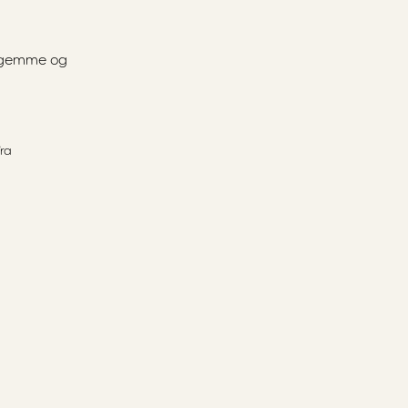
å gemme og
ra