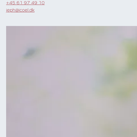
+45 61 97 49 10
jeph@icoel.dk
Læs mere om Janni Tilia Granger