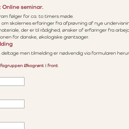
 Online seminar.
m følger for ca. to timers møde.
ale om skolernes erfaringer fra afprøvning af nye undervisni
teriale, der er til rådighed, ønsker of erfaringer fra arbe
onen for danske, økologiske grøntsager.
lding
at deltage men tilmelding er nødvendig via formularen heru
Erfagruppen Økogrønt i front