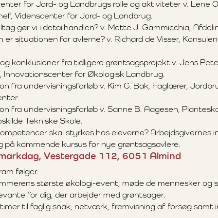
nter for Jord- og Landbrugs rolle og aktiviteter v. Lene O
ef, Videnscenter for Jord- og Landbrug.
iltag gør vi i detailhandlen? v. Mette J. Gammicchia, Afdel
er situationen for avlerne? v. Richard de Visser, Konsulen
og konklusioner fra tidligere grøntsagsprojekt v. Jens Pe
 Innovationscenter for Økologisk Landbrug.
ion fra undervisningsforløb v. Kim G. Bak, Faglærer, Jordb
nter.
tion fra undervisningsforløb v. Sanne B. Aagesen, Plantesk
skilde Tekniske Skole.
kompetencer skal styrkes hos eleverne? Arbejdsgivernes i
g på kommende kursus for nye grøntsagsavlere.
o-markdag, Vestergade 112, 6051 Almind
am følger.
ommerens største økologi-event, møde de mennesker og s
evante for dig, der arbejder med grøntsager.
timer til faglig snak, netværk, fremvisning af forsøg samt in