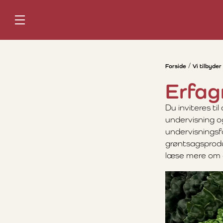
Forside
Vi tilbyder
Erfag
Du inviteres ti
undervisning og
undervisningsf
grøntsagsprodu
læse mere om d