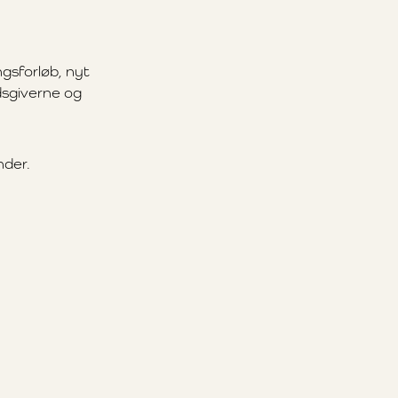
ngsforløb, nyt
jdsgiverne og
nder.