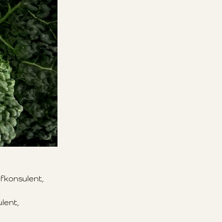
efkonsulent,
lent,