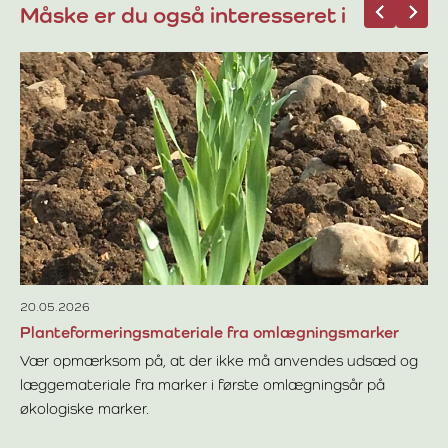
Måske er du også interesseret i
08
Fr
De
op
in
Læ
vi
ef
20.05.2026
Planteformeringsmateriale fra omlægningsmarker
Vær opmærksom på, at der ikke må anvendes udsæd og
læggemateriale fra marker i første omlægningsår på
økologiske marker.
Læs mere om Planteformeringsmateriale fra omlægnings