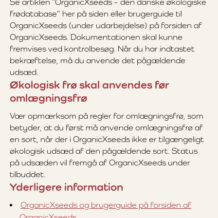
Se artiklen ”OrganicXseeds – den danske økologiske
frødatabase” her på siden eller brugerguide til
OrganicXseeds (under udarbejdelse) på forsiden af
OrganicXseeds. Dokumentationen skal kunne
fremvises ved kontrolbesøg. Når du har indtastet
bekræftelse, må du anvende det pågældende
udsæd.
Økologisk frø skal anvendes før
omlægningsfrø
Vær opmærksom på regler for omlægningsfrø, som
betyder, at du først må anvende omlægningsfrø af
en sort, når der i OrganicXseeds ikke er tilgængeligt
økologisk udsæd af den pågældende sort. Status
på udsæden vil fremgå af OrganicXseeds under
tilbuddet.
Yderligere information
OrganicXseeds og brugerguide på forsiden af
OrganicXseeds