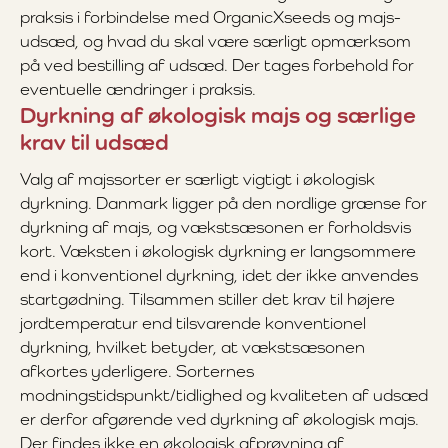
praksis i forbindelse med OrganicXseeds og majs-
udsæd, og hvad du skal være særligt opmærksom
på ved bestilling af udsæd. Der tages forbehold for
eventuelle ændringer i praksis.
Dyrkning af økologisk majs og særlige
krav til udsæd
Valg af majssorter er særligt vigtigt i økologisk
dyrkning. Danmark ligger på den nordlige grænse for
dyrkning af majs, og vækstsæsonen er forholdsvis
kort. Væksten i økologisk dyrkning er langsommere
end i konventionel dyrkning, idet der ikke anvendes
startgødning. Tilsammen stiller det krav til højere
jordtemperatur end tilsvarende konventionel
dyrkning, hvilket betyder, at vækstsæsonen
afkortes yderligere. Sorternes
modningstidspunkt/tidlighed og kvaliteten af udsæd
er derfor afgørende ved dyrkning af økologisk majs.
Der findes ikke en økologisk afprøvning af