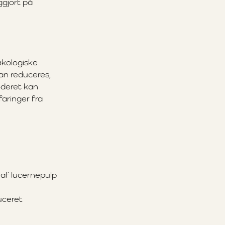
ggjort på
økologiske
kan reduceres,
oderet kan
aringer fra
 af lucernepulp
uceret