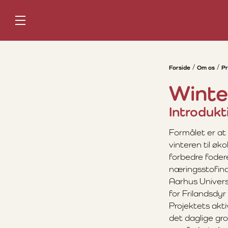
Forside
Om os
Pr
Winte
Introdukt
Formålet er at
vinteren til øk
forbedre foder
næringsstofind
Aarhus Univers
for Frilandsdy
Projektets aktiv
det daglige gr