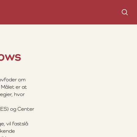
Søg
Sows
rovfoder om
 Målet er at
egier, hvor
GES) og Center
e, vil fastslå
t kende