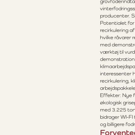
grovfoderindta
vinterfodrings
producenter. S
Potentialet for
recirkulering a
hvilke råvarer
med demonstrat
værktøj til vu
demonstration
klimaarbejdsp
interessenter
recirkulering, 
arbejdspakkele
Effekter: Nye 
økologisk gri
med 3.225 ton
bidrager WI-FI 
og billigere fo
Forvented