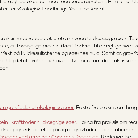
af drægtige økosøer med reduceret råprotein. Film offentli
ter for Økologisk Landbrugs YouTube kanal.
praksis med reduceret proteinniveau til drægtige søer. To 
te, at fordøjelige protein i kraftfoderet til drægtige søer 
ffekt på kuldresultaterne og søernes huld. Samt at grovf
tlig del af proteinbehovet. Hør mere om de praktiske erf
eoen
m grovfoder til økologiske søer
. Fakta fra praksis om brug
in i kraftfoder til drægtige søer.
Fakta fra praksis om red
i drægtighedsfodret og brug af grovfoder i foderrationen
ssioner ved ænding af søernes foderplan.
Redegørelse.