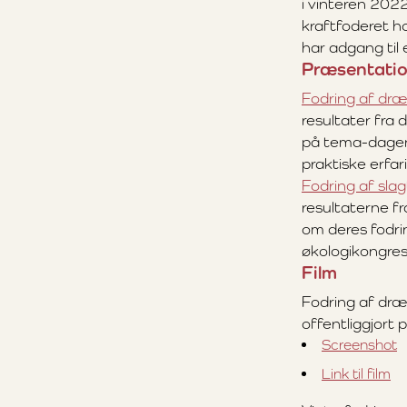
i vinteren 2022
kraftfoderet h
har adgang til 
Præsentatio
Fodring af dræ
resultater fra
på tema-dagen
praktiske erfar
Fodring af slag
resultaterne f
om deres fodrin
økologikongre
Film
Fodring af dræ
offentliggjort
Screenshot
Link til film