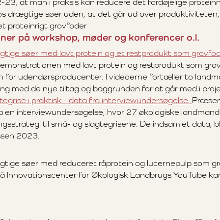
-23, at man i praksis kan reducere det fordøjelige proteinn
os drægtige søer uden, at det går ud over produktiviteten
et proteinrigt grovfoder
ner på workshop, møder og konferencer o.l.
gtige søer med lavt protein og et restprodukt som grovfod
 demonstrationen med lavt protein og restprodukt som grovf
 for udendørsproducenter. I videoerne fortæller to lan
ing med de nye tiltag og baggrunden for at går med i proj
tegrise i praktisk - data fra interviewundersøgelse.
Præsen
ra en interviewundersøgelse, hvor 27 økologiske landmand
gsstrategi til små- og slagtegrisene. De indsamlet data, bl
ssen 2023.
gtige søer med reduceret råprotein og lucernepulp som gr
 på Innovationscenter for Økologisk Landbrugs YouTube kan