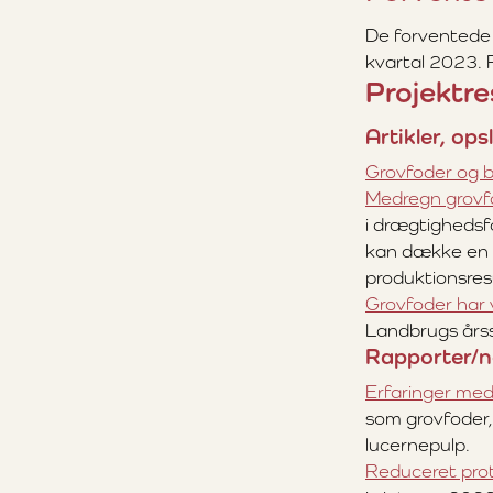
De forventede r
kvartal 2023. Pr
Projektre
Artikler, ops
Grovfoder og b
Medregn grovfo
i drægtighedsf
kan dække en v
produktionsres
Grovfoder har v
Landbrugs årss
Rapporter/n
Erfaringer med
som grovfoder
lucernepulp.
Reduceret prote