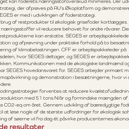
get kan foderets næringsstofoverskud minimeres. Der udv
strategi, der afprøves på AU’s Økoplatform og demonstrer
EGES er med i udviklingen af foderstrategi.
 brug af restprodukter til økologisk grisefoder kortlægges
f næringsstoffer vil reducere behovet for andre råvarer. D
 restprodukterne kan erstatte. SEGES er arbejdspakkeleder.
ion og afprøvning under praktiske forhold på to besætni
rdering af klimabelastningen. CFF er arbejdspakkeleder på
sdelen, hvor SEGES deltager, og SEGES er arbejdspakkel
akken. Kommunikationen med de økologiske landmænd o
 har SEGES hovedansvaret for. SEGES arbejder primært 
klimapåvirkning og demonstration i besætningerne, hvor vi 
dere.
fodringsstrategier forventes at reducere kvælstofudlednin
seproduktion med 51 tons N/år og formindske mængden af
s CO2-eq om året. Gennem udvikling af bæredygtige fodr
til at løse nogle af de største udfordringer for økologisk s
dring af søerne vil fra dag ét påvirke producenternes økonom
e resultater