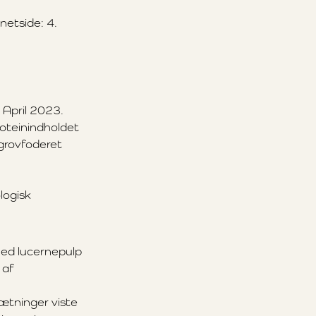
netside: 4.
. April 2023.
roteinindholdet
grovfoderet
logisk
med lucernepulp
 af
ætninger viste