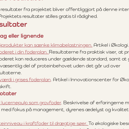
esultater fra projektet bliver offentliggjort på denne inter
ojektets resultater stilles gratis til rådighed.
sultater
lag eller lignende
iprodukter kan sænke klimabelastningen.
Artikel i Økologi
deret i din foderplan.
Resultaterne fra praktisk viser, at p
oderet kan reduceres under gældende standard, samt at 
æsentlig del af proteinbehovet uden det går ud over
ultaterne.
ærdi i grises foderplan
. Artikel i Innovationscenter for Øko
krift.
otater
 lucernepulp som grovfoder
. Beskrivelse af erfaringerne 
, med fokus på management, dyrenes ædelyst og kvalitet
inniveau i kraftfoder til drægtige søer.
To økologiske bes