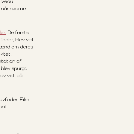
iveau i
, når søerne
er.
De første
oder, blev vist
dmænd om deres
ektet.
tation af
 blev spurgt
ev vist på
ovfoder. Film
al.