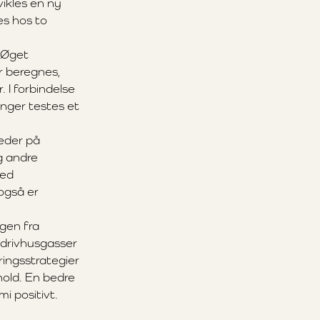
ikles en ny
es hos to
. Øget
er beregnes,
 I forbindelse
nger testes et
eder på
g andre
med
også er
gen fra
 drivhusgasser
ingsstrategier
ohold. En bedre
i positivt.