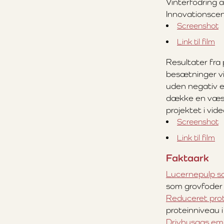
Vinterfodring 
Innovationscen
Screenshot
Link til film
Resultater fra 
besætninger vis
uden negativ e
dække en væsen
projektet i vid
Screenshot
Link til film
Faktaark
Lucernepulp so
som grovfoder
Reduceret prote
proteinniveau 
Drivhusgas emi