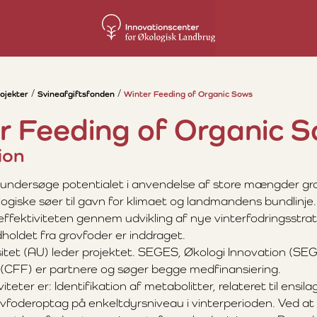
ojekter
Svineafgiftsfonden
Winter Feeding of Organic Sows
r Feeding of Organic 
ion
 undersøge potentialet i anvendelse af store mængder g
ologiske søer til gavn for klimaet og landmandens bundlinje.
effektiviteten gennem udvikling af nye vinterfodringsstrat
holdet fra grovfoder er inddraget.
itet (AU) leder projektet. SEGES, Økologi Innovation (SE
r (CFF) er partnere og søger begge medfinansiering.
iteter er: Identifikation af metabolitter, relateret til ensilag
ovfoderoptag på enkeltdyrsniveau i vinterperioden. Ved a