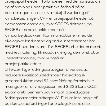
arbejdspakkeleder. I forbindelse med demonstration
og afprøvning under praktiske forhold på to
besætninger testes et værktøj til vurdering af
klimabelastningen. CFF er arbejdspakkeleder på
demonstrationsdelen, hvor SEGES deltager, og
SEGES er arbejdspakkeleder på
klimaarbejdspakken. Kommunikationen med de
økologiske landmænd og andre interessenter har
SEGES hovedansvaret for. SEGES arbejder primært
med recirkulering, klimapåvirkning og demonstration
i besætningerne, hvor vi også er
arbejdspakkeledere.
Effekter: Nye fodringsstrategier forventes at
reducere kvælstofudledningen fra økologisk
griseproduktion med 51 tons N/år og formindske
mængden af drivhusgasser med 3.225 tons CO2-
eq om året. Gennem udvikling af bæredygtige
fodringsstrategier bidrager WI-FI til at løse nogle af
de største udfordringer for økologisk sohold. En