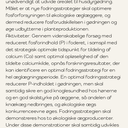
unødvendigt at udvide arealet til husdyrgødning.
Målet er at nye fodringsstrategier skal optimere
fosforforsyningen til økologiske æglæggere, og
dermed reducere fosforudskillelsen i gødningen og
øge udbytterne i planteproduktionen.
Aktiviteter: Gennem videnskabelige forsøg med
reduceret fosforindhold (P) i foderet, i samspil med
det strategisk optimale tidspunkt for tildeling af
calcium (Ca) samt optimal opløselighed af den
tildelte calciumkilde, opnås forskningsresultater, der
kan identificere en optimal fodringsstrategi for en
hel æglægningsperiode. En optimal fodringsstrategi
reducerer P-indholdet i gødningen, men skal
samtidig sikre en god knoglesundhed hos hønerne
og en god skalstyrke på æggene, så andelen af
knækæg nedbringes, og økologiske ægs
konkurrenceevne øges. Fodringsstrategien skal
demonstreres hos to økologiske ægproducenter.
Under disse demonstrationer skal samtidig udvikles