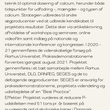
teknik til optimal dosering af calcium, herunder både
tidspunkter for udfodring -, mængder - og typen af
calcium. Strategien udbredes til andre
ægproducenter ved at udbrede kendskabet til
projektets resultater. Dette sker via artikelskrivning,
afholdelse af workshops og seminarer, online
videofilm samt indlæg på nationale og
internationale konferencer og kongresser. I 2020 -
21 gennemføres de videnskabelige forsøg på
Aarhus Universitet. Praksisdemonstrationerne
forventes igangsat august 2021. Projektet
gennemføres i et tæt samarbejde mellem Aarhus
Universitet, DLG, DANÆG, SEGES og de to
deltagende ægproducenter. SEGES er ansvarlig for
praksisdemonstrationerne, projektets videndeling og
udarbejdelse af en ”Best Practice”.
Effekter: Projektet vurderes at reducere P-
udskillelsen med 51 tons pr. år baseret på
nuværende antal økologiske høner i Danmark.