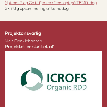
Nyt om P og Ca til fjerkræ fremlagt på TEMA-dag
Skriftlig opsummering af temadag.
Projektansvarlig
Niels Finn Johansen
Projektet er støttet af