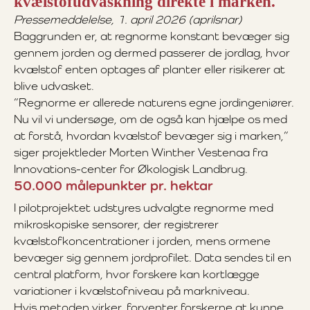
kvælstofudvaskning direkte i marken.
Pressemeddelelse, 1. april 2026 (aprilsnar)
Baggrunden er, at regnorme konstant bevæger sig
gennem jorden og dermed passerer de jordlag, hvor
kvælstof enten optages af planter eller risikerer at
blive udvasket.
”Regnorme er allerede naturens egne jordingeniører.
Nu vil vi undersøge, om de også kan hjælpe os med
at forstå, hvordan kvælstof bevæger sig i marken,”
siger projektleder Morten Winther Vestenaa fra
Innovations-center for Økologisk Landbrug.
50.000 målepunkter pr. hektar
I pilotprojektet udstyres udvalgte regnorme med
mikroskopiske sensorer, der registrerer
kvælstofkoncentrationer i jorden, mens ormene
bevæger sig gennem jordprofilet. Data sendes til en
central platform, hvor forskere kan kortlægge
variationer i kvælstofniveau på markniveau.
Hvis metoden virker, forventer forskerne at kunne