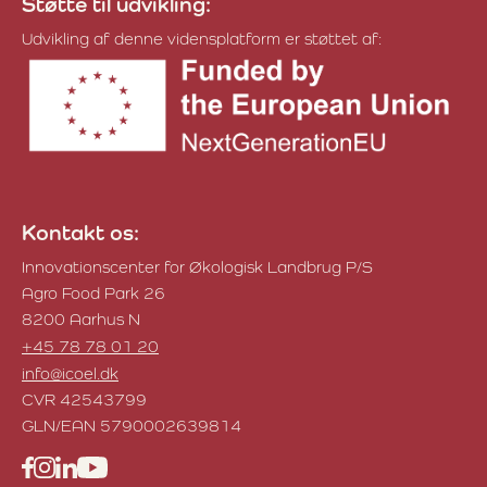
Støtte til udvikling:
Udvikling af denne vidensplatform er støttet af:
Kontakt os:
Innovationscenter for Økologisk Landbrug P/S
Agro Food Park 26
8200 Aarhus N
+45 78 78 01 20
info@icoel.dk
CVR 42543799
GLN/EAN 5790002639814
Facebook
Instagram
LinkedIn
YouTube