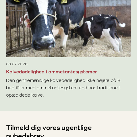
IF
fr
IF
hu
de
Læ
08.07.2026
Kalvedødelighed i ammetantesystemer
Den gennemsnitlige kalvedødelighed ikke højere på 8
bedrifter med ammetantesystem end hos traditionelt
opstaldede kalve.
Læs mere om Kalvedødelighed i ammetantesystemer
Tilmeld dig vores ugentlige
nyhedsbrev